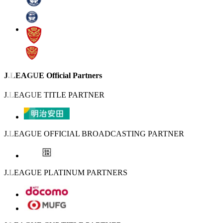
J.LEAGUE Official Partners
J.LEAGUE TITLE PARTNER
J.LEAGUE OFFICIAL BROADCASTING PARTNER
J.LEAGUE PLATINUM PARTNERS