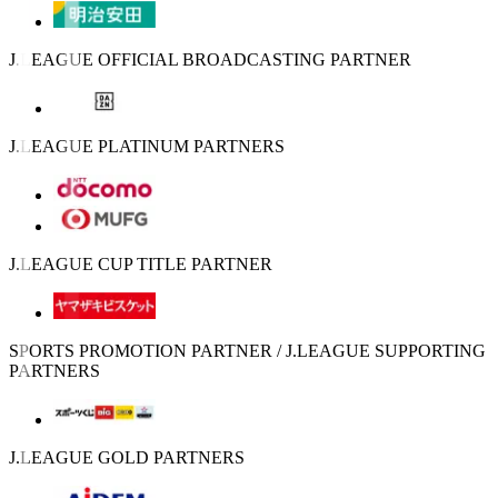
J.LEAGUE OFFICIAL BROADCASTING PARTNER
J.LEAGUE PLATINUM PARTNERS
J.LEAGUE CUP TITLE PARTNER
SPORTS PROMOTION PARTNER / J.LEAGUE SUPPORTING
PARTNERS
J.LEAGUE GOLD PARTNERS