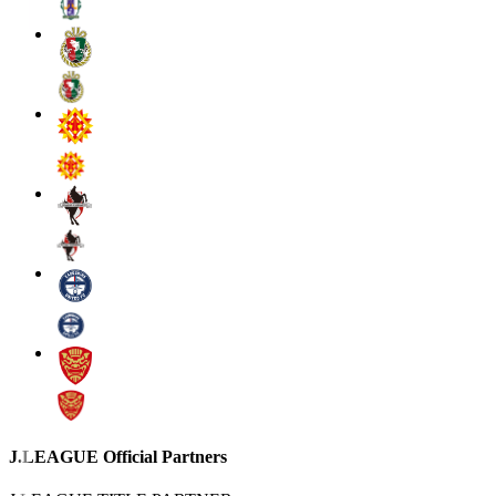
J.LEAGUE Official Partners