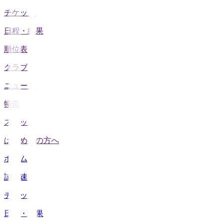
チケット
日程・結果
順位表
クラブ
ニュース
特集
スタッツ
はじめての方へ
ホーム
試合速報
チケット
日程・結果