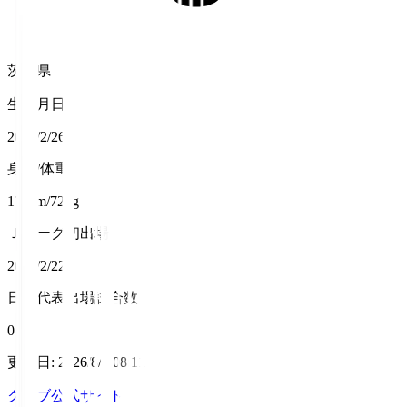
茨城県
生年月日
2007/2/26
身長/体重
177cm/72kg
Ｊリーグ初出場
2025/2/22
日本代表出場試合数
0
更新日
:
2026/8/7 08:11
クラブ公式サイト