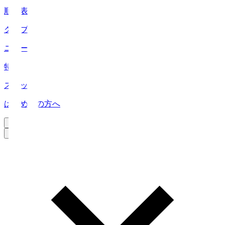
順位表
クラブ
ニュース
特集
スタッツ
はじめての方へ