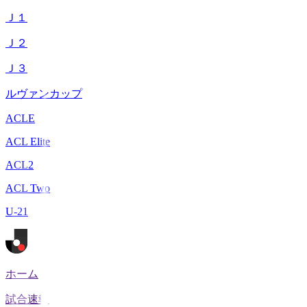
Ｊ１
Ｊ２
Ｊ３
ルヴァンカップ
ACLE
ACL Elite
ACL2
ACL Two
U-21
ホーム
試合速報