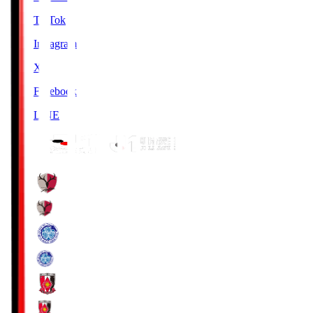
TikTok
Instagram
X
Facebook
LINE