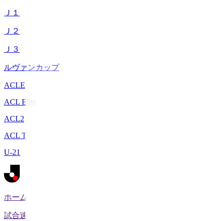
Ｊ１
Ｊ２
Ｊ３
ルヴァンカップ
ACLE
ACL Elite
ACL2
ACL Two
U-21
ホーム
試合速報