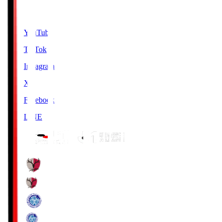
SNS
YouTube
TikTok
Instagram
X
Facebook
LINE