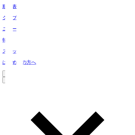
順位表
クラブ
ニュース
特集
スタッツ
はじめての方へ