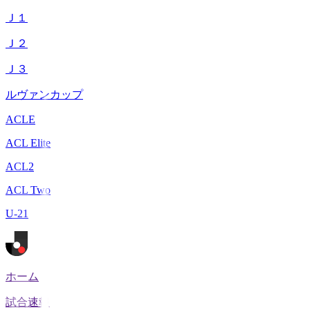
Ｊ１
Ｊ２
Ｊ３
ルヴァンカップ
ACLE
ACL Elite
ACL2
ACL Two
U-21
ホーム
試合速報