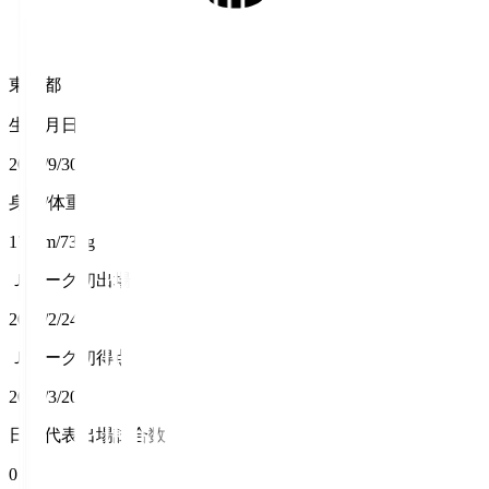
東京都
生年月日
2001/9/30
身長/体重
174cm/73kg
Ｊリーグ初出場
2024/2/24
Ｊリーグ初得点
2024/3/20
日本代表出場試合数
0