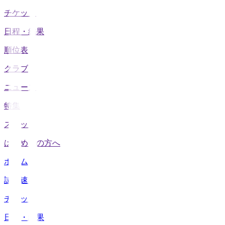
チケット
日程・結果
順位表
クラブ
ニュース
特集
スタッツ
はじめての方へ
ホーム
試合速報
チケット
日程・結果