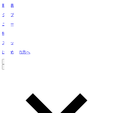
順位表
クラブ
ニュース
特集
スタッツ
はじめての方へ