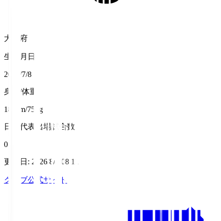
大阪府
生年月日
2002/7/8
身長/体重
180cm/75kg
日本代表出場試合数
0
更新日
:
2026/8/7 08:11
クラブ公式サイト