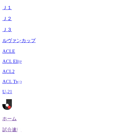
Ｊ１
Ｊ２
Ｊ３
ルヴァンカップ
ACLE
ACL Elite
ACL2
ACL Two
U-21
ホーム
試合速報