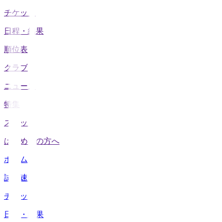
チケット
日程・結果
順位表
クラブ
ニュース
特集
スタッツ
はじめての方へ
ホーム
試合速報
チケット
日程・結果