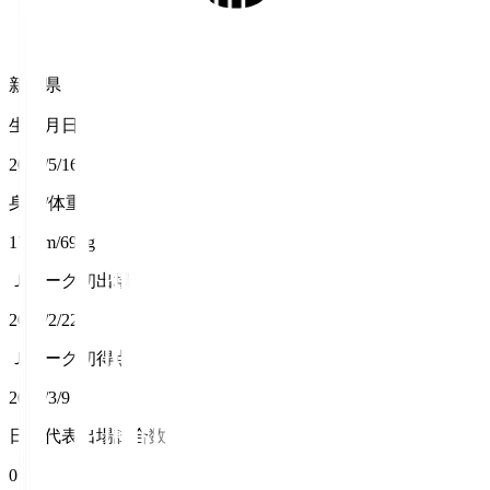
新潟県
生年月日
2002/5/16
身長/体重
171cm/69kg
Ｊリーグ初出場
2025/2/22
Ｊリーグ初得点
2025/3/9
日本代表出場試合数
0