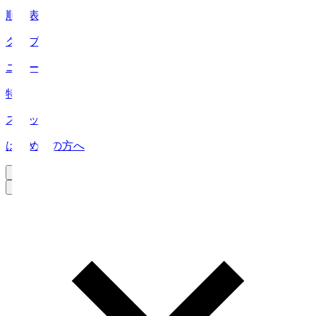
順位表
クラブ
ニュース
特集
スタッツ
はじめての方へ