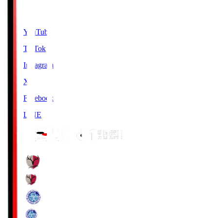
SNS
YouTube
TikTok
Instagram
X
Facebook
LINE