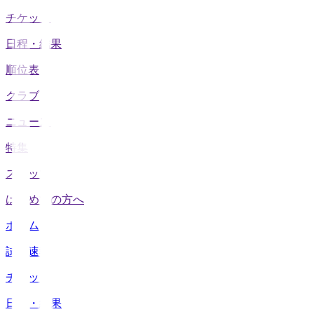
チケット
日程・結果
順位表
クラブ
ニュース
特集
スタッツ
はじめての方へ
ホーム
試合速報
チケット
日程・結果