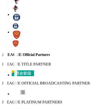
J.LEAGUE Official Partners
J.LEAGUE TITLE PARTNER
J.LEAGUE OFFICIAL BROADCASTING PARTNER
J.LEAGUE PLATINUM PARTNERS