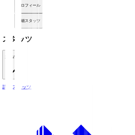
プロフィール
詳細スタッツ
スタッツ
2026/27
詳細スタッツ