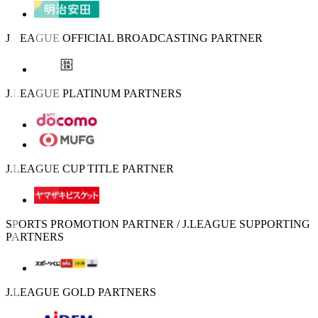
J.LEAGUE OFFICIAL BROADCASTING PARTNER
J.LEAGUE PLATINUM PARTNERS
J.LEAGUE CUP TITLE PARTNER
SPORTS PROMOTION PARTNER / J.LEAGUE SUPPORTING
PARTNERS
J.LEAGUE GOLD PARTNERS