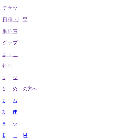
チケット
日程・結果
順位表
クラブ
ニュース
特集
スタッツ
はじめての方へ
ホーム
試合速報
チケット
日程・結果