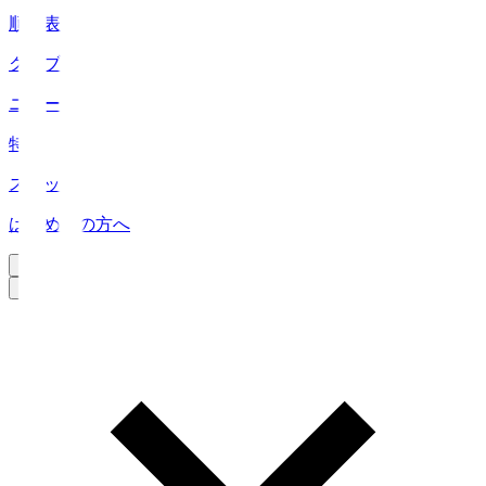
順位表
クラブ
ニュース
特集
スタッツ
はじめての方へ