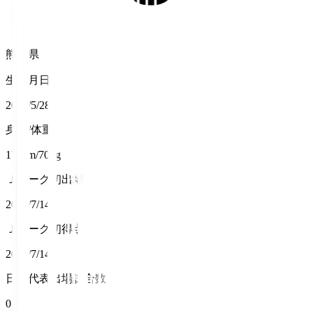
熊本県
生年月日
2001/5/28
身長/体重
175cm/70kg
Ｊリーグ初出場
2024/7/14
Ｊリーグ初得点
2024/7/14
日本代表出場試合数
0