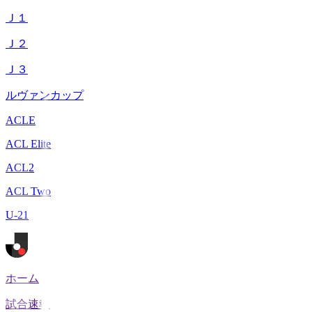
Ｊ１
Ｊ２
Ｊ３
ルヴァンカップ
ACLE
ACL Elite
ACL2
ACL Two
U-21
ホーム
試合速報