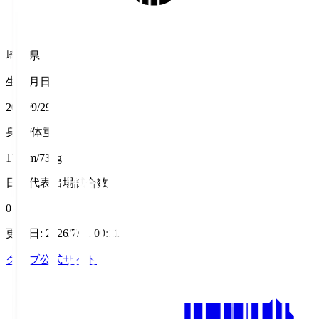
埼玉県
生年月日
2006/9/29
身長/体重
176cm/73kg
日本代表出場試合数
0
更新日
:
2026/7/31 09:11
クラブ公式サイト