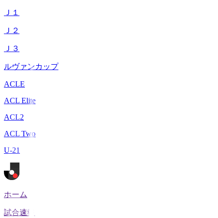
Ｊ１
Ｊ２
Ｊ３
ルヴァンカップ
ACLE
ACL Elite
ACL2
ACL Two
U-21
ホーム
試合速報