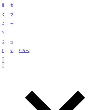
順位表
クラブ
ニュース
特集
スタッツ
はじめての方へ