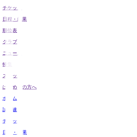
チケット
日程・結果
順位表
クラブ
ニュース
特集
スタッツ
はじめての方へ
ホーム
試合速報
チケット
日程・結果