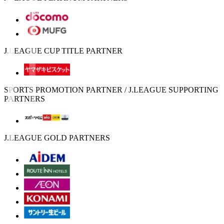
J.LEAGUE CUP TITLE PARTNER
SPORTS PROMOTION PARTNER / J.LEAGUE SUPPORTING
PARTNERS
J.LEAGUE GOLD PARTNERS