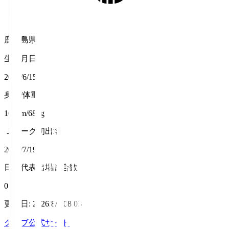
鹿児島県
生年月日
2005/6/15
身長/体重
169cm/68kg
Ｊリーグ初出場
2025/7/19
日本代表出場試合数
0
更新日
:
2026/8/6 08:03
クラブ公式サイト