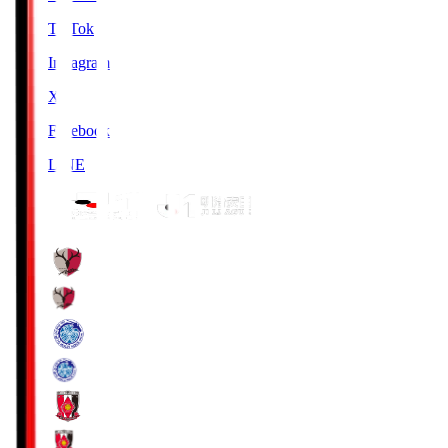
TikTok
Instagram
X
Facebook
LINE