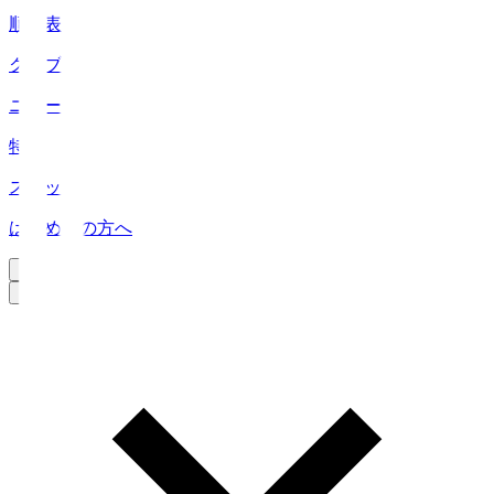
順位表
クラブ
ニュース
特集
スタッツ
はじめての方へ