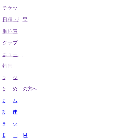
チケット
日程・結果
順位表
クラブ
ニュース
特集
スタッツ
はじめての方へ
ホーム
試合速報
チケット
日程・結果