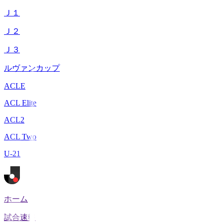
Ｊ１
Ｊ２
Ｊ３
ルヴァンカップ
ACLE
ACL Elite
ACL2
ACL Two
U-21
ホーム
試合速報