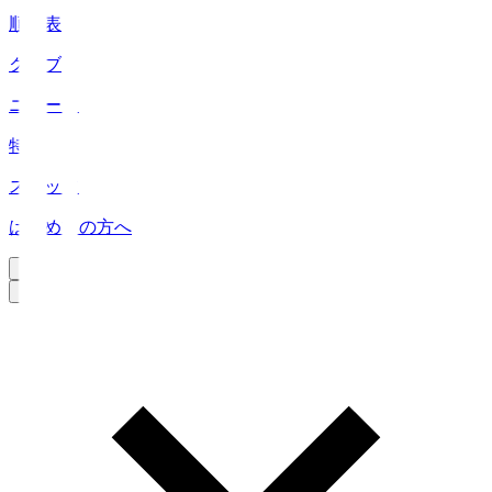
順位表
クラブ
ニュース
特集
スタッツ
はじめての方へ