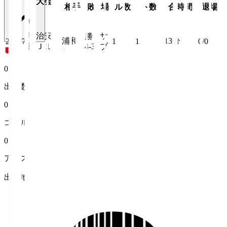
大会
日
相手
敗
場
ル数
ト数
合時間
退場
明治安
サ
勝
浦和
13
分
26/8/7
1
1
0/0
田Ｊ１
4-3
ブ
0
出場数
0
ゴール
0
アシスト
出身地