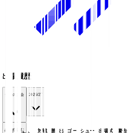
出場履歴
全ての大会
2026/27
続きを読む
年月
対戦
勝
出
ゴー
シュー
出場試
警告/