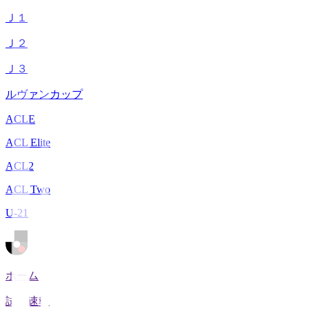
Ｊ１
Ｊ２
Ｊ３
ルヴァンカップ
ACLE
ACL Elite
ACL2
ACL Two
U-21
ホーム
試合速報