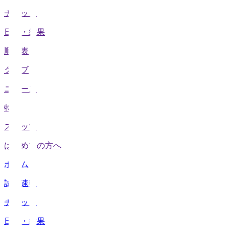
チケット
日程・結果
順位表
クラブ
ニュース
特集
スタッツ
はじめての方へ
ホーム
試合速報
チケット
日程・結果