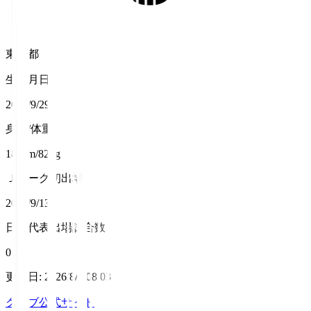
東京都
生年月日
2003/9/29
身長/体重
187cm/82kg
Ｊリーグ初出場
2025/9/13
日本代表出場試合数
0
更新日
:
2026/8/6 08:03
クラブ公式サイト