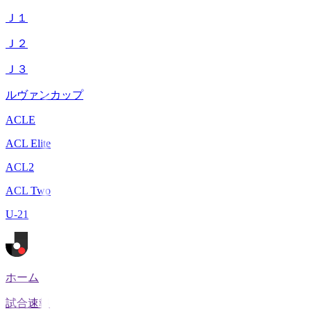
Ｊ１
Ｊ２
Ｊ３
ルヴァンカップ
ACLE
ACL Elite
ACL2
ACL Two
U-21
ホーム
試合速報