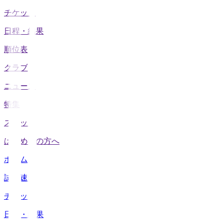
チケット
日程・結果
順位表
クラブ
ニュース
特集
スタッツ
はじめての方へ
ホーム
試合速報
チケット
日程・結果