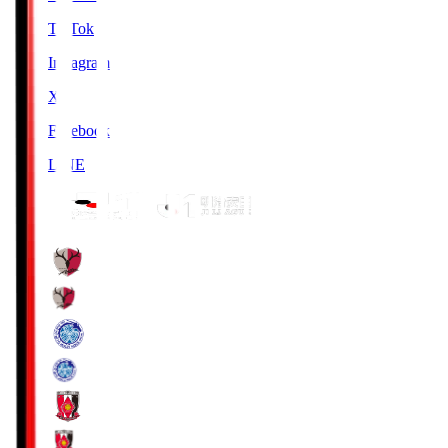
TikTok
Instagram
X
Facebook
LINE