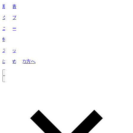
順位表
クラブ
ニュース
特集
スタッツ
はじめての方へ