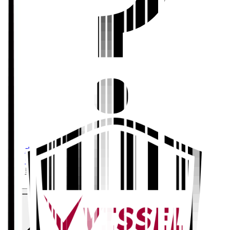
ホーム
>
ヴィッセル神戸
>
里見 汰福
Ｊリーグ公式サービス