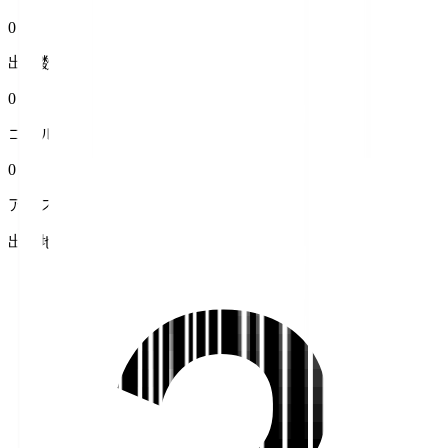
0
出場数
0
ゴール
0
アシスト
出身地