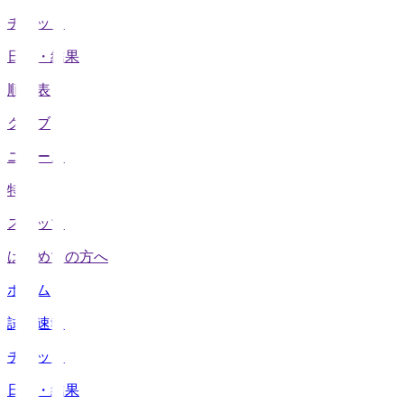
チケット
日程・結果
順位表
クラブ
ニュース
特集
スタッツ
はじめての方へ
ホーム
試合速報
チケット
日程・結果