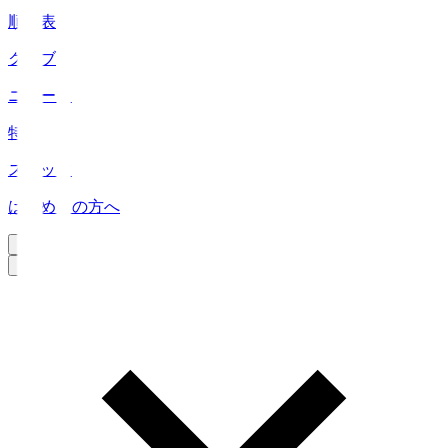
順位表
クラブ
ニュース
特集
スタッツ
はじめての方へ