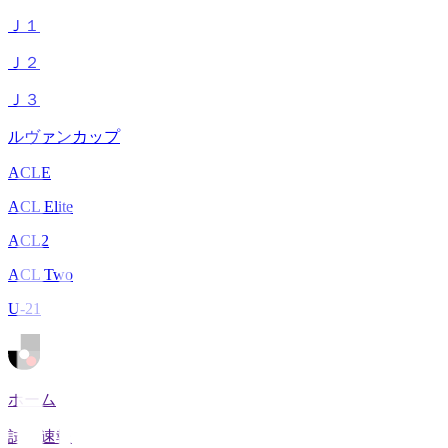
Ｊ１
Ｊ２
Ｊ３
ルヴァンカップ
ACLE
ACL Elite
ACL2
ACL Two
U-21
ホーム
試合速報