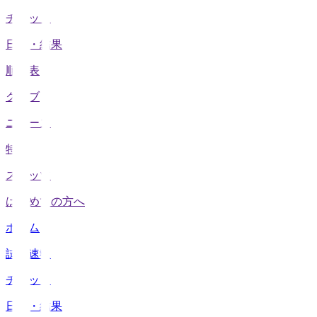
チケット
日程・結果
順位表
クラブ
ニュース
特集
スタッツ
はじめての方へ
ホーム
試合速報
チケット
日程・結果