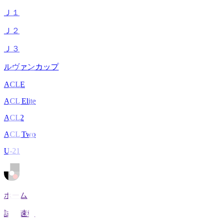
Ｊ１
Ｊ２
Ｊ３
ルヴァンカップ
ACLE
ACL Elite
ACL2
ACL Two
U-21
ホーム
試合速報