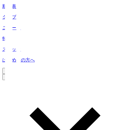
順位表
クラブ
ニュース
特集
スタッツ
はじめての方へ