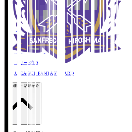
Ｊリーグ公式サービス
Ｊリーグチケット
Ｊリーグ公式アプリ
Ｊリーグオンラインストア
ＪリーグID
J.LEAGUE FANTASY CARD
運営組織・活動紹介