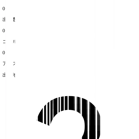
0
出場数
0
ゴール
0
アシスト
出身地