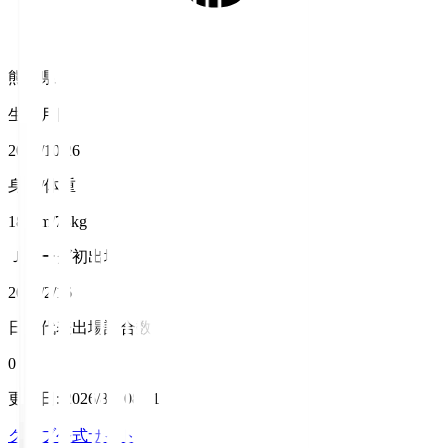
熊本県
生年月日
2006/10/26
身長/体重
180cm/73kg
Ｊリーグ初出場
2025/2/16
日本代表出場試合数
0
更新日
:
2026/8/7 08:11
クラブ公式サイト