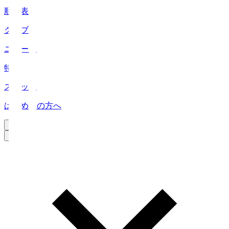
順位表
クラブ
ニュース
特集
スタッツ
はじめての方へ