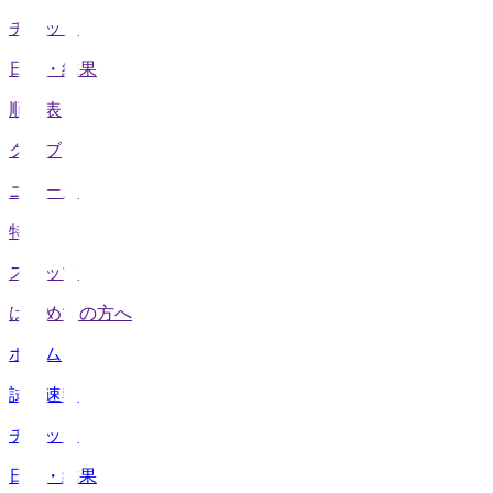
チケット
日程・結果
順位表
クラブ
ニュース
特集
スタッツ
はじめての方へ
ホーム
試合速報
チケット
日程・結果