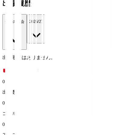
出場履歴
全ての大会
2026/27
出場履歴はありません。
0
出場数
0
ゴール
0
アシスト