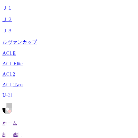
Ｊ１
Ｊ２
Ｊ３
ルヴァンカップ
ACLE
ACL Elite
ACL2
ACL Two
U-21
ホーム
試合速報