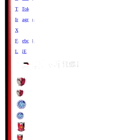
TikTok
Instagram
X
Facebook
LINE