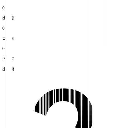
0
出場数
0
ゴール
0
アシスト
出身地