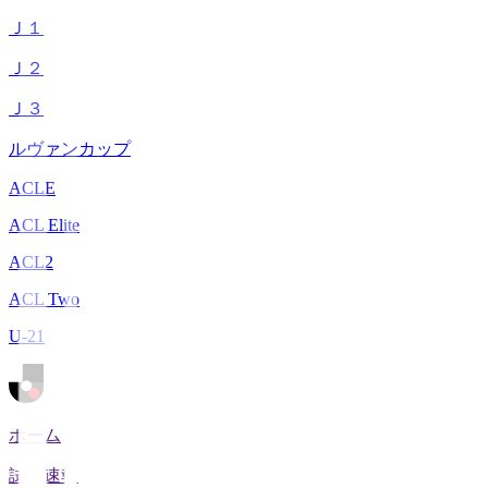
Ｊ１
Ｊ２
Ｊ３
ルヴァンカップ
ACLE
ACL Elite
ACL2
ACL Two
U-21
ホーム
試合速報