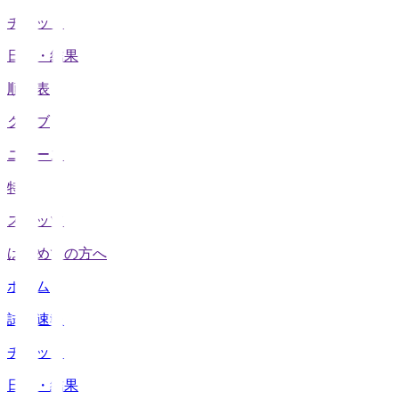
チケット
日程・結果
順位表
クラブ
ニュース
特集
スタッツ
はじめての方へ
ホーム
試合速報
チケット
日程・結果