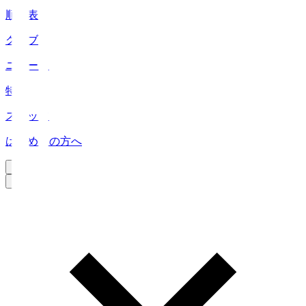
順位表
クラブ
ニュース
特集
スタッツ
はじめての方へ