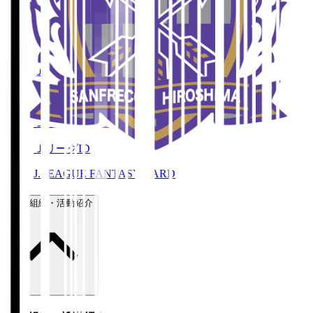
Ｊリーグ公式サービス
Ｊリーグチケット
Ｊリーグ公式アプリ
Ｊリーグオンラインストア
ＪリーグID
J.LEAGUE FANTASY CARD
運営組織・活動紹介