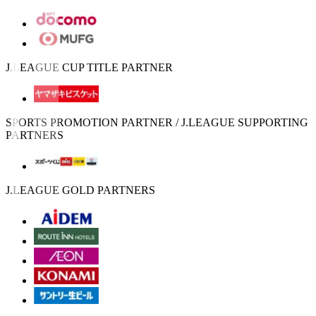
J.LEAGUE CUP TITLE PARTNER
SPORTS PROMOTION PARTNER / J.LEAGUE SUPPORTING
PARTNERS
J.LEAGUE GOLD PARTNERS