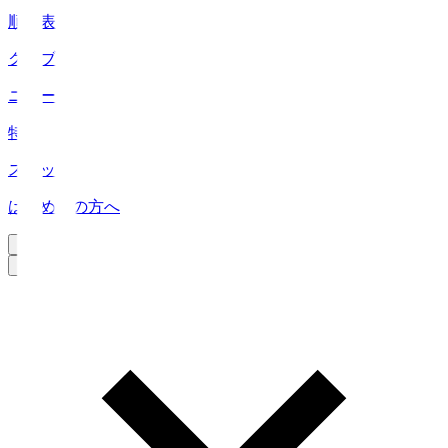
順位表
クラブ
ニュース
特集
スタッツ
はじめての方へ