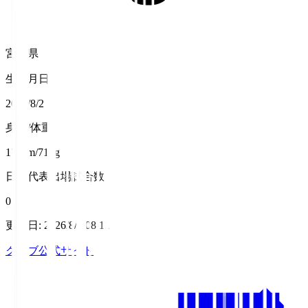
宮崎県
生年月日
2007/8/2
身長/体重
170cm/71kg
日本代表出場試合数
0
更新日
:
2026/8/7 08:11
クラブ公式サイト