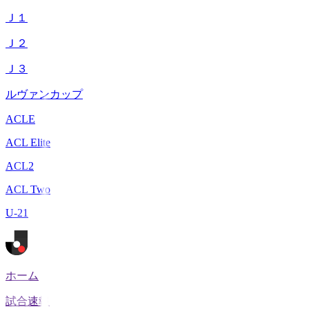
Ｊ１
Ｊ２
Ｊ３
ルヴァンカップ
ACLE
ACL Elite
ACL2
ACL Two
U-21
ホーム
試合速報