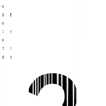
0
出場数
0
ゴール
0
アシスト
出身地