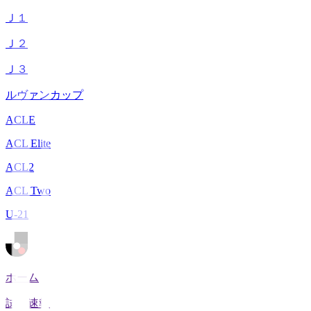
Ｊ１
Ｊ２
Ｊ３
ルヴァンカップ
ACLE
ACL Elite
ACL2
ACL Two
U-21
ホーム
試合速報