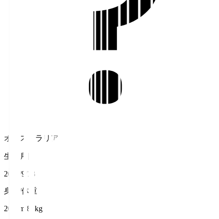
オーストラリア
生年月日
2007/9/18
身長/体重
200cm/84kg