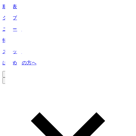
順位表
クラブ
ニュース
特集
スタッツ
はじめての方へ