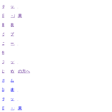
チケット
日程・結果
順位表
クラブ
ニュース
特集
スタッツ
はじめての方へ
ホーム
試合速報
チケット
日程・結果