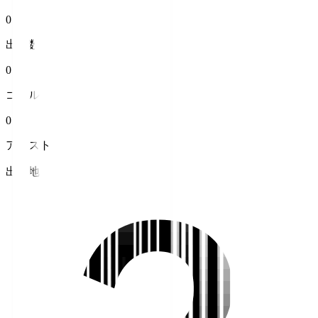
0
出場数
0
ゴール
0
アシスト
出身地