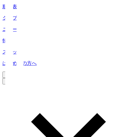
順位表
クラブ
ニュース
特集
スタッツ
はじめての方へ