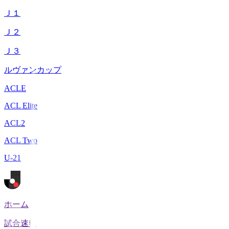
Ｊ１
Ｊ２
Ｊ３
ルヴァンカップ
ACLE
ACL Elite
ACL2
ACL Two
U-21
ホーム
試合速報