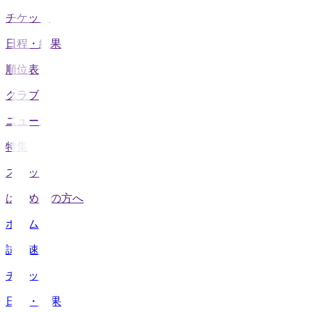
チケット
日程・結果
順位表
クラブ
ニュース
特集
スタッツ
はじめての方へ
ホーム
試合速報
チケット
日程・結果