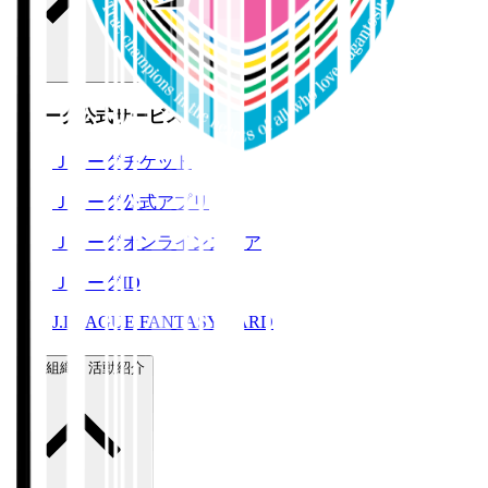
Ｊリーグ公式サービス
Ｊリーグチケット
Ｊリーグ公式アプリ
Ｊリーグオンラインストア
ＪリーグID
J.LEAGUE FANTASY CARD
運営組織・活動紹介