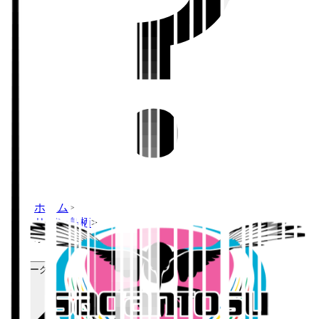
ホーム
>
サガン鳥栖
>
水巻 時飛
Ｊリーグ公式サービス