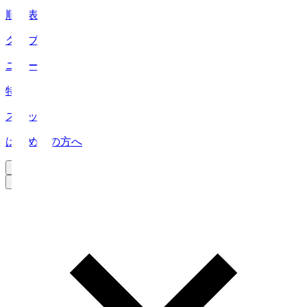
順位表
クラブ
ニュース
特集
スタッツ
はじめての方へ