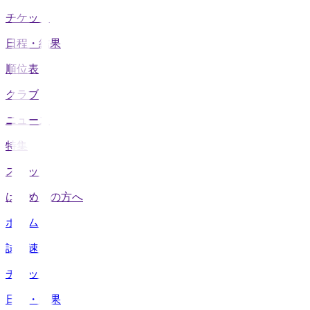
チケット
日程・結果
順位表
クラブ
ニュース
特集
スタッツ
はじめての方へ
ホーム
試合速報
チケット
日程・結果