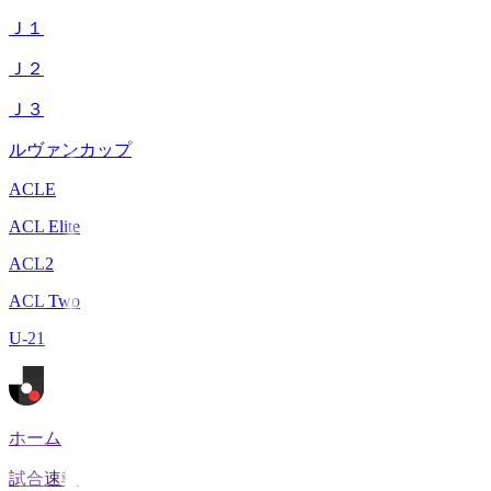
Ｊ１
Ｊ２
Ｊ３
ルヴァンカップ
ACLE
ACL Elite
ACL2
ACL Two
U-21
ホーム
試合速報