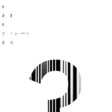
0
出場数
0
クリーンシート
出身地