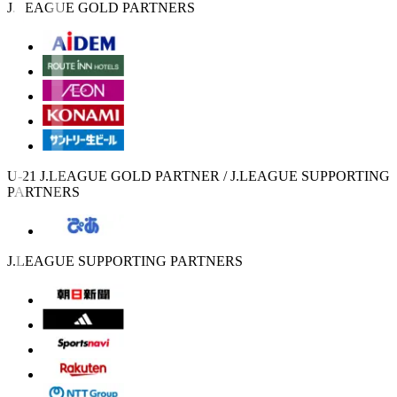
J.LEAGUE GOLD PARTNERS
U-21 J.LEAGUE GOLD PARTNER / J.LEAGUE SUPPORTING
PARTNERS
J.LEAGUE SUPPORTING PARTNERS