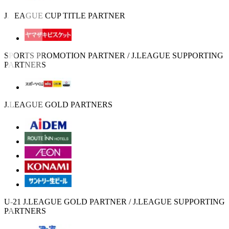
J.LEAGUE CUP TITLE PARTNER
SPORTS PROMOTION PARTNER / J.LEAGUE SUPPORTING
PARTNERS
J.LEAGUE GOLD PARTNERS
U-21 J.LEAGUE GOLD PARTNER / J.LEAGUE SUPPORTING
PARTNERS