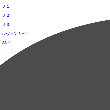
Ｊ１
Ｊ２
Ｊ３
ルヴァンカップ
ACLE
ACL Elite
ACL2
ACL Two
U-21
ホーム
試合速報