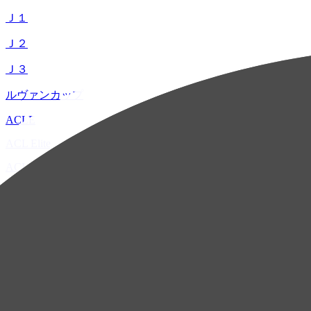
Ｊ１
Ｊ２
Ｊ３
ルヴァンカップ
ACLE
ACL Elite
ACL2
ACL Two
U-21
ホーム
試合速報