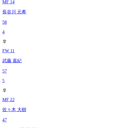
MF 14
長谷川 元希
58
4
FW 11
武藤 嘉紀
57
5
MF 22
佐々木 大樹
47