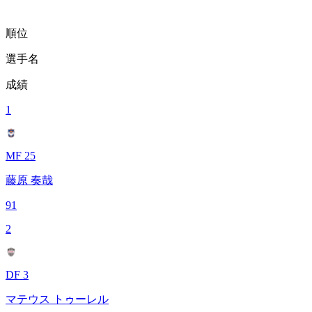
順位
選手名
成績
1
MF 25
藤原 奏哉
91
2
DF 3
マテウス トゥーレル