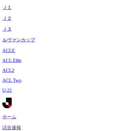
Ｊ１
Ｊ２
Ｊ３
ルヴァンカップ
ACLE
ACL Elite
ACL2
ACL Two
U-21
ホーム
試合速報