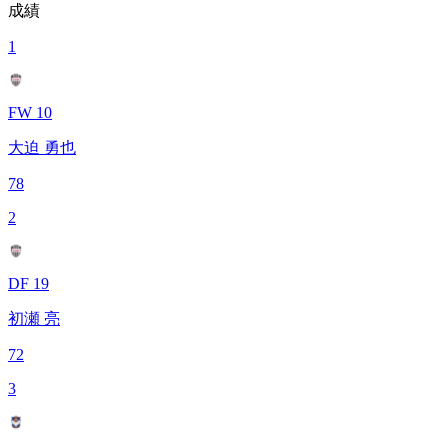
成績
1
FW 10
大迫 勇也
78
2
DF 19
初瀬 亮
72
3