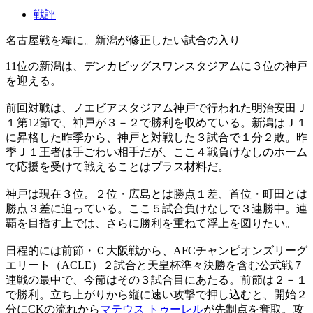
戦評
名古屋戦を糧に。新潟が修正したい試合の入り
11位の新潟は、デンカビッグスワンスタジアムに３位の神戸
を迎える。
前回対戦は、ノエビアスタジアム神戸で行われた明治安田Ｊ
１第12節で、神戸が３－２で勝利を収めている。新潟はＪ１
に昇格した昨季から、神戸と対戦した３試合で１分２敗。昨
季Ｊ１王者は手ごわい相手だが、ここ４戦負けなしのホーム
で応援を受けて戦えることはプラス材料だ。
神戸は現在３位。２位・広島とは勝点１差、首位・町田とは
勝点３差に迫っている。ここ５試合負けなしで３連勝中。連
覇を目指す上では、さらに勝利を重ねて浮上を図りたい。
日程的には前節・Ｃ大阪戦から、AFCチャンピオンズリーグ
エリート（ACLE）２試合と天皇杯準々決勝を含む公式戦７
連戦の最中で、今節はその３試合目にあたる。前節は２－１
で勝利。立ち上がりから縦に速い攻撃で押し込むと、開始２
分にCKの流れから
マテウス トゥーレル
が先制点を奪取。攻