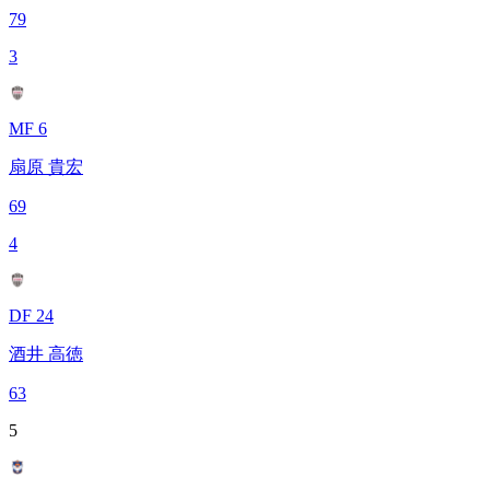
79
3
MF 6
扇原 貴宏
69
4
DF 24
酒井 高徳
63
5