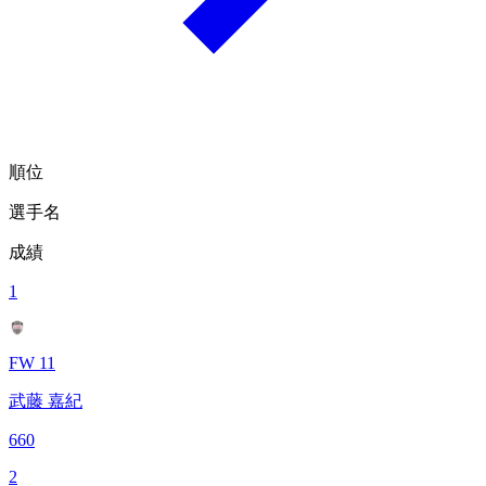
順位
選手名
成績
1
FW 11
武藤 嘉紀
660
2