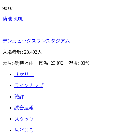
90+6'
菊池 流帆
デンカビッグスワンスタジアム
入場者数
:
23,492人
天候
:
曇時々雨
｜
気温
:
23.8℃
｜
湿度
:
83%
サマリー
ラインナップ
戦評
試合速報
スタッツ
見どころ