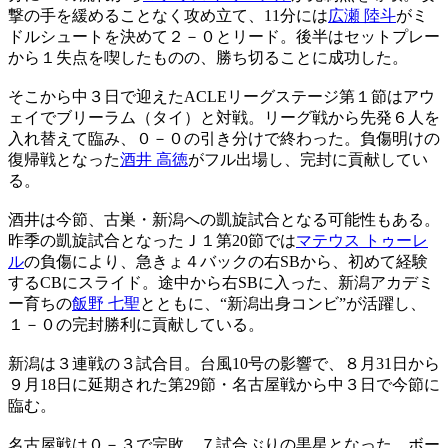
撃の手を緩めることなく攻め立て、11分には
広瀬 陸斗
がミ
ドルシュートを決めて２－０とリード。後半はセットプレー
から１失点を喫したものの、勝ち切ることに成功した。
そこから中３日で迎えたACLEリーグステージ第１節はアウ
ェイでブリーラム（タイ）と対戦。リーグ戦から先発６人を
入れ替えて臨み、０－０の引き分けで終わった。負傷明けの
復帰戦となった
酒井 高徳
がフル出場し、完封に貢献してい
る。
酒井は今節、古巣・新潟への凱旋試合となる可能性もある。
昨季の凱旋試合となったＪ１第20節では
マテウス トゥーレ
ル
の負傷により、急きょ４バックの右SBから、初めて経験
するCBにスライド。途中から右SBに入った、新潟アカデミ
ー育ちの
飯野 七聖
とともに、“新潟出身コンビ”が活躍し、
１－０の完封勝利に貢献している。
新潟は３連戦の３試合目。台風10号の影響で、８月31日から
９月18日に延期された第29節・名古屋戦から中３日で今節に
臨む。
名古屋戦は０－３で完敗。７試合ぶりの黒星となった。ボー