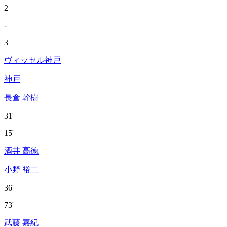
2
-
3
ヴィッセル神戸
神戸
長倉 幹樹
31'
15'
酒井 高徳
小野 裕二
36'
73'
武藤 嘉紀