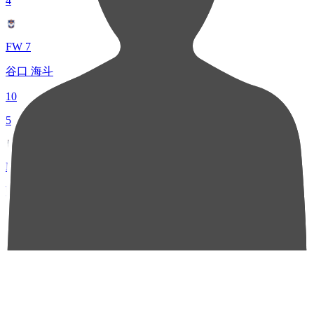
4
FW 7
谷口 海斗
10
5
MF 25
藤原 奏哉
5
チャンスクリエイト総数