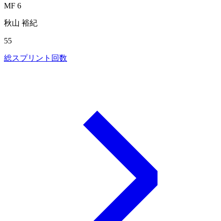
MF 6
秋山 裕紀
55
総スプリント回数