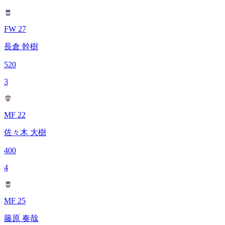
FW 27
長倉 幹樹
520
3
MF 22
佐々木 大樹
400
4
MF 25
藤原 奏哉