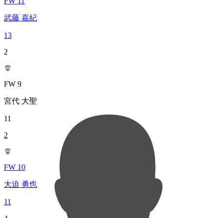
FW 11
武藤 嘉紀
13
2
FW 9
宮代 大聖
11
2
FW 10
大迫 勇也
11