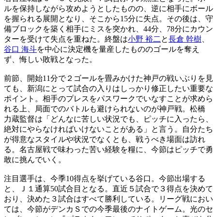
ルを保持しながら攻めようとしたものの、逆に相手にボール
を握られる展開となり、そこから15分に失点。その後は、守
備ブロックを築く相手にミスを突かれ、44分、78分にカウン
ターを受けて失点を重ねた。終盤は
小野 裕二
と
長倉 幹樹
、
谷口 海斗
を中心に決定機を量産したもののゴールを奪え
ず、悔しい敗戦となった。
前節、開始11分で２ゴールを畳みかけた神戸の戦いぶりを見
ても、新潟にとって試合の入りはしっかり修正したい重要な
ポイント。相手のプレスをパスワークでいなすことが求めら
れる上、局面でのバトルも避けられないのが神戸戦。松橋
力蔵監督は「どんなに苦しい状況でも、ピッチに入ったら、
絶対にやらなければいけないことがある」と言う。自分たち
が得意なスタイルや状況でなくとも、戦うべき場面は訪れ
る。名古屋戦で味わった苦い経験を糧に、今節はピッチで勇
敢に挑んでいく。
注目選手は、今季10得点を挙げている谷口。今節出場する
と、Ｊ１通算50試合目となる。直近５試合で３得点を決めて
おり、決めた３試合はすべて勝利している。リーグ戦におい
ては、今節がデンカＳでの今季最後のナイトゲーム。光のセ