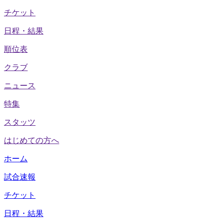
チケット
日程・結果
順位表
クラブ
ニュース
特集
スタッツ
はじめての方へ
ホーム
試合速報
チケット
日程・結果