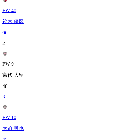
FW 40
鈴木 優磨
60
2
FW 9
宮代 大聖
48
3
FW 10
大迫 勇也
45