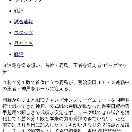
戦評
試合速報
スタッツ
見どころ
戦評
３連覇を巡る想い。首位・鹿島、王者を迎える“ビッグマッ
チ”
４勝１分１敗で首位に立つ鹿島が、明治安田Ｊ１・２連覇中
の王者・神戸をホームに迎える。
開幕からＪ１とAFCチャンピオンズリーグエリートを同時並
行で戦ってきた神戸。公式戦の連戦が重なった過密日程や選
手起用の難しさで成績が安定せず、リーグ戦では５試合を消
化して１勝３分１敗と本来の力を発揮できていない。ただ、
前節は３月５日に加入した
エリキ
がいきなりの２得点と活躍
し、２－１で湘南を下して今季初勝利。吉田 孝行監督は