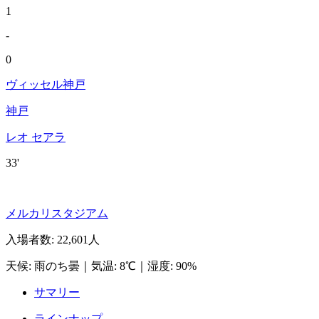
1
-
0
ヴィッセル神戸
神戸
レオ セアラ
33'
メルカリスタジアム
入場者数
:
22,601人
天候
:
雨のち曇
｜
気温
:
8℃
｜
湿度
:
90%
サマリー
ラインナップ