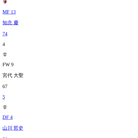
MF 13
知念 慶
74
4
FW 9
宮代 大聖
67
5
DF 4
山川 哲史