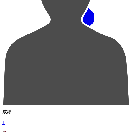
順位
選手名
成績
1