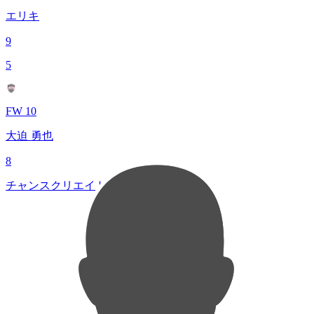
エリキ
9
5
FW 10
大迫 勇也
8
チャンスクリエイト総数