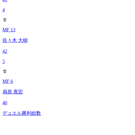
4
MF 13
佐々木 大樹
42
5
MF 6
扇原 貴宏
40
デュエル勝利総数