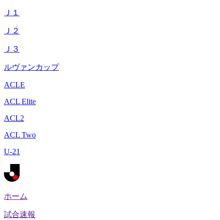
Ｊ１
Ｊ２
Ｊ３
ルヴァンカップ
ACLE
ACL Elite
ACL2
ACL Two
U-21
ホーム
試合速報