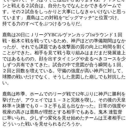
ンと戦える２試合は、自分たちでなんとかできるゲームで
す。その２試合をしっかりと大事にしなきゃいけないと思っ
ています」 鹿島はこの対戦を“ビッグマッチ”と位置づけ、
持てる力のすべてをぶつけるつもりだ。
鹿島は20日にＪリーグYBCルヴァンカップ1stラウンド１回
戦・栃木Ｃ戦を戦っているため、神戸ほどの準備期間はなか
ったが、それでも課題である攻撃面の質の向上に時間を割く
ことができた。相手を見て戦う取り組みはまだまだ発展途上
ではあるものの、顔を出すタイミングや走るべきコースを少
しずつ共有できてきた。試合の中で意図が合う瞬間も１回、
２回と回数を増えている。守備の強度が高い神戸に対して、
球際の戦いだけでなく、そうした意図した崩しでも対抗した
い。
鹿島は昨季、ホームでのリーグ戦で12年ぶりに神戸に勝利を
挙げたが、アウェイでは１－３と完敗を喫し、その後の天皇
杯準々決勝でも０－３と手も足も出なかった。日常の強度や
視座の高さは鹿島が理想とする相手でもある。鬼木 達監督
に率いられ、少しずつ変化を見せ始めたチームは王者相手に
どういった戦いを見せられるだろうか。