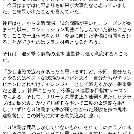
「今日はまずは内容よりも結果が大事だなと思っていまし
た」と結果が出たことを喜んでいた。
神戸はそこから２週間弱、試合間隔が空いた。シーズンが始
まって以来、コンディション調整に苦しんでいた彼らにとっ
て、ここで一度休息をとり、今節に向けた準備に時間をかけ
ることができたのはプラス材料となるだろう。
それは、迎え撃つ鹿島の鬼木 達監督も強く意識するところ
だ。
「少し連戦で疲れがあったと思いますけど、今回、自分たち
とやるのはベストな状態の神戸だと思う。自分たちがチャン
ピオンにどれだけチャレンジャーとして戦えるかが一番重要
だと思う」 神戸にとって、今季は３連覇を目指すシーズン
でもある。そして、Ｊリーグの歴史上３連覇を果たしたクラ
ブは鹿島のみ。かつて川崎Ｆを率いて二度の２連覇を果た
し、いずれも３連覇まで手が届かなかった経験を持つ鬼木
達監督は、この対戦に対する意気込みは強い。
「３連覇は鹿島しかしていないもの。それでこのクラブに来
ているので、やっぱりそこは思いがありますね。チャンピオ