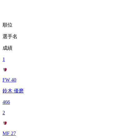
順位
選手名
成績
1
FW 40
鈴木 優磨
466
2
MF 27