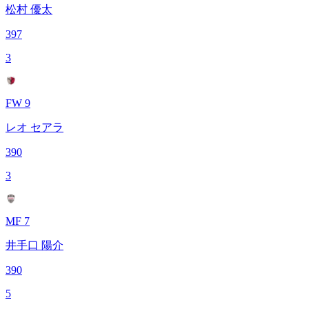
松村 優太
397
3
FW 9
レオ セアラ
390
3
MF 7
井手口 陽介
390
5