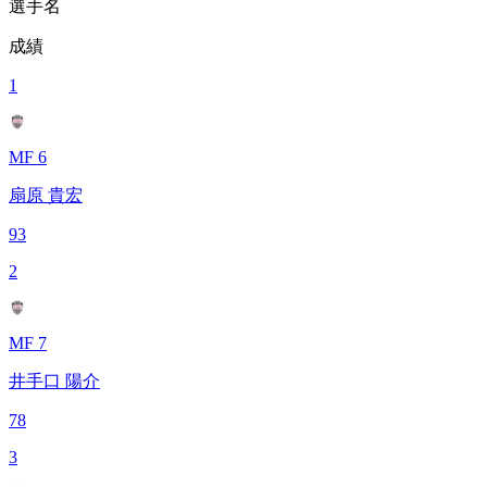
選手名
成績
1
MF 6
扇原 貴宏
93
2
MF 7
井手口 陽介
78
3