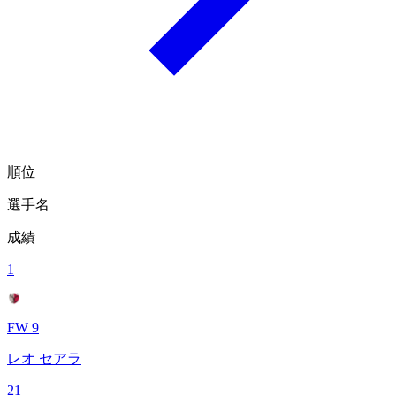
順位
選手名
成績
1
FW 9
レオ セアラ
21