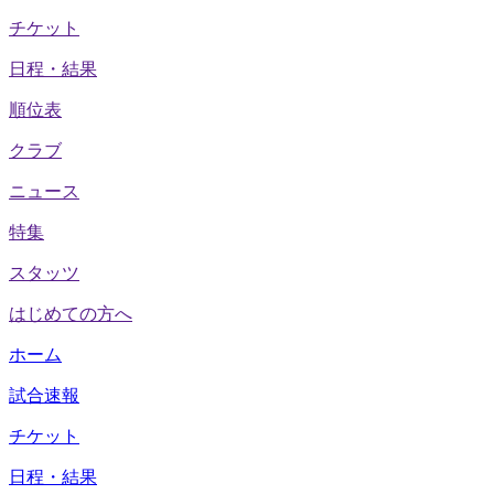
チケット
日程・結果
順位表
クラブ
ニュース
特集
スタッツ
はじめての方へ
ホーム
試合速報
チケット
日程・結果