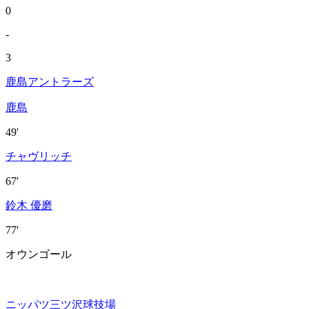
0
-
3
鹿島アントラーズ
鹿島
49'
チャヴリッチ
67'
鈴木 優磨
77'
オウンゴール
ニッパツ三ツ沢球技場