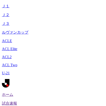
Ｊ１
Ｊ２
Ｊ３
ルヴァンカップ
ACLE
ACL Elite
ACL2
ACL Two
U-21
ホーム
試合速報