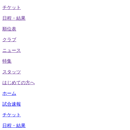
チケット
日程・結果
順位表
クラブ
ニュース
特集
スタッツ
はじめての方へ
ホーム
試合速報
チケット
日程・結果