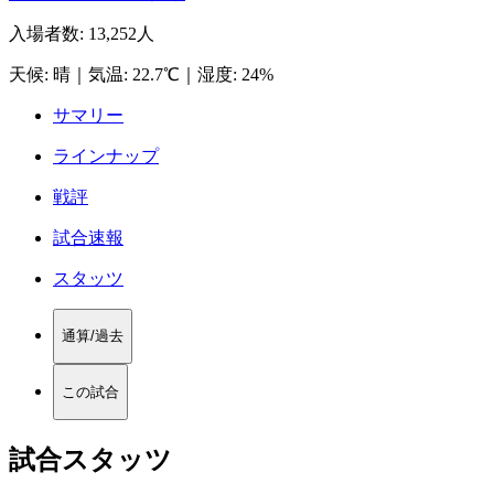
入場者数
:
13,252人
天候
:
晴
｜
気温
:
22.7℃
｜
湿度
:
24%
サマリー
ラインナップ
戦評
試合速報
スタッツ
通算/過去
この試合
試合スタッツ