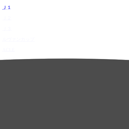
Ｊ１
Ｊ２
Ｊ３
ルヴァンカップ
ACLE
ACL Elite
ACL2
ACL Two
U-21
ホーム
試合速報