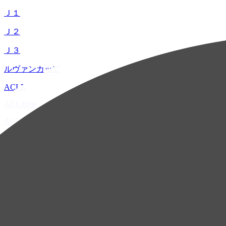
Ｊ１
Ｊ２
Ｊ３
ルヴァンカップ
ACLE
ACL Elite
ACL2
ACL Two
U-21
ホーム
試合速報