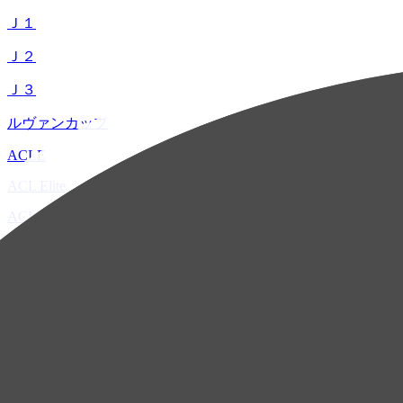
Ｊ１
Ｊ２
Ｊ３
ルヴァンカップ
ACLE
ACL Elite
ACL2
ACL Two
U-21
ホーム
試合速報