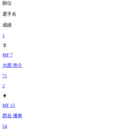
順位
選手名
成績
1
MF 7
大西 悠介
71
2
MF 15
西谷 優希
54