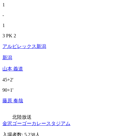
1
-
1
3 PK 2
アルビレックス新潟
新潟
山本 義道
45+2'
90+1'
藤原 奏哉
北陸放送
金沢ゴーゴーカレースタジアム
入場者数
:
5,238人