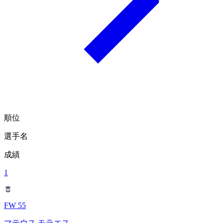
順位
選手名
成績
1
FW 55
マテウス モラエス