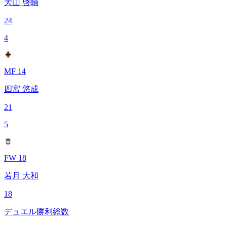
大山 啓輔
24
4
MF 14
四宮 悠成
21
5
FW 18
若月 大和
18
デュエル勝利総数