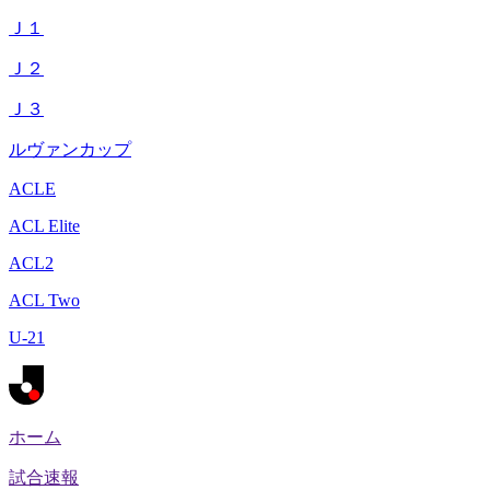
Ｊ１
Ｊ２
Ｊ３
ルヴァンカップ
ACLE
ACL Elite
ACL2
ACL Two
U-21
ホーム
試合速報