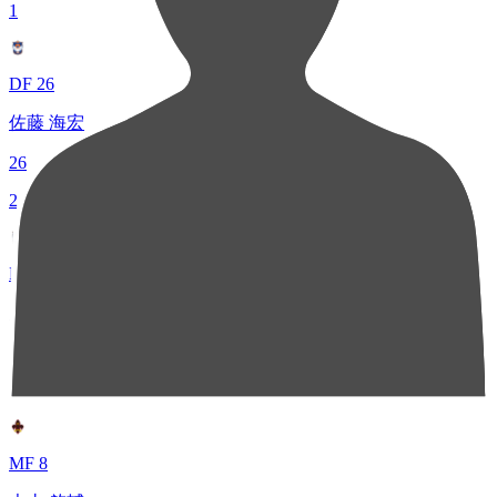
1
DF 26
佐藤 海宏
26
2
MF 17
シマブク カズヨシ
24
2
MF 8