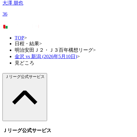
大澤 朋也
36
TOP
>
日程・結果
>
明治安田Ｊ２・Ｊ３百年構想リーグ
>
金沢 vs 新潟 (2026年5月10日)
>
見どころ
Ｊリーグ公式サービス
Ｊリーグ公式サービス