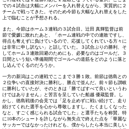
での４試合は大幅にメンバーを入れ替えながら、実質的に２
チームで戦ってきた。そのため今節も大幅な入れ替えをした
上で臨むことが予想される。
また、今節はホーム３連戦の３試合目。辻田 真輝監督は前
節で愛媛に敗れたあと、「ホーム連戦の中での連敗ですし、
得点も奪えずに負けているので、応援してくれている方々に
は非常に申し訳ない」と話していた。３試合ぶりの勝利、そ
してホーム３連敗回避のためにも、必要なのはゴールだ。３
日間という短い準備期間でゴールへの道筋をどのように落と
し込んでくるのだろうか。
一方の新潟はこの連戦でここまで３勝１敗。前節は徳島との
２位争いの直接対決に勝利し、勝点で並んだ。前々節も讃岐
に勝利していたが、そのときは「勝てばすべて良いというわ
けではありません」と苦言を呈していた船越 優蔵監督。し
かし、徳島戦後の会見では「足を止めずに戦い続けて、走り
続けてくれた選手を心から尊敬しますし、たくましくなった
なと、すごく感じられる試合でした」と選手たちを称賛。特
に10本のシュートを許しながら無失点で終えた点を「華麗な
サッカーではなかったけれども、僕からしたら本当に美しい