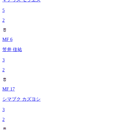
5
2
MF 6
笠井 佳祐
3
2
MF 17
シマブク カズヨシ
3
2