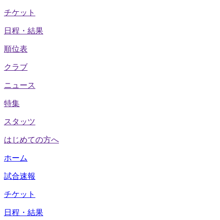
チケット
日程・結果
順位表
クラブ
ニュース
特集
スタッツ
はじめての方へ
ホーム
試合速報
チケット
日程・結果