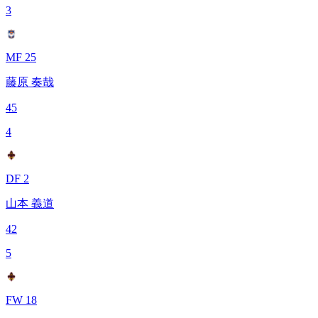
3
MF 25
藤原 奏哉
45
4
DF 2
山本 義道
42
5
FW 18