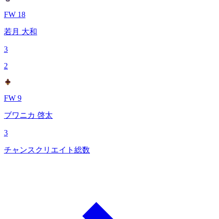
FW 18
若月 大和
3
2
FW 9
ブワニカ 啓太
3
チャンスクリエイト総数