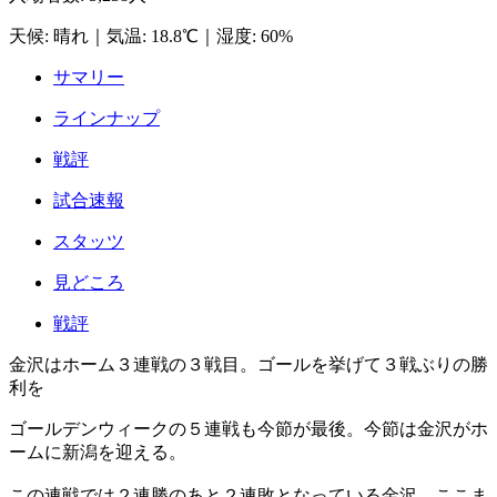
天候
:
晴れ
｜
気温
:
18.8℃
｜
湿度
:
60%
サマリー
ラインナップ
戦評
試合速報
スタッツ
見どころ
戦評
金沢はホーム３連戦の３戦目。ゴールを挙げて３戦ぶりの勝
利を
ゴールデンウィークの５連戦も今節が最後。今節は金沢がホ
ームに新潟を迎える。
この連戦では２連勝のあと２連敗となっている金沢。ここま