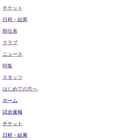
チケット
日程・結果
順位表
クラブ
ニュース
特集
スタッツ
はじめての方へ
ホーム
試合速報
チケット
日程・結果