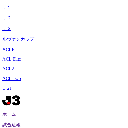
Ｊ１
Ｊ２
Ｊ３
ルヴァンカップ
ACLE
ACL Elite
ACL2
ACL Two
U-21
ホーム
試合速報