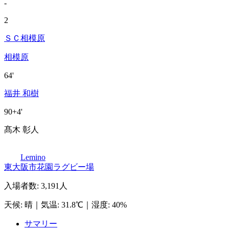
-
2
ＳＣ相模原
相模原
64'
福井 和樹
90+4'
髙木 彰人
Lemino
東大阪市花園ラグビー場
入場者数
:
3,191人
天候
:
晴
｜
気温
:
31.8℃
｜
湿度
:
40%
サマリー