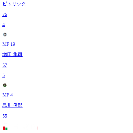
ピトリック
76
4
MF 19
増田 隼司
57
5
MF 4
島川 俊郎
55