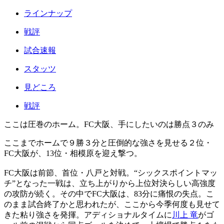
ラインナップ
戦評
試合速報
スタッツ
見どころ
戦評
ここは圧巻のホーム。FC大阪、手にしたいのは勝点３のみ
ここまでホームで９勝３分と圧倒的な強さを見せる２位・
FC大阪が、13位・相模原を迎え撃つ。
FC大阪は前節、首位・八戸と対戦。“シックスポイントマッ
チ”となった一戦は、立ち上がりから上位対決らしい高強度
の攻防が続く。その中でFC大阪は、83分に痛恨の失点。こ
のまま試合終了かと思われたが、ここから今季何度も見せて
きた粘り強さを発揮。アディショナルタイムに
川上 竜
がゴ