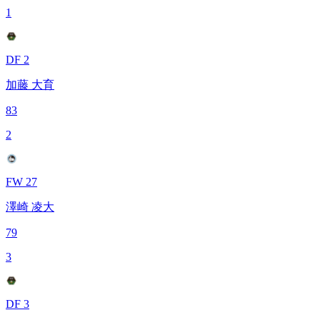
1
DF 2
加藤 大育
83
2
FW 27
澤崎 凌大
79
3
DF 3