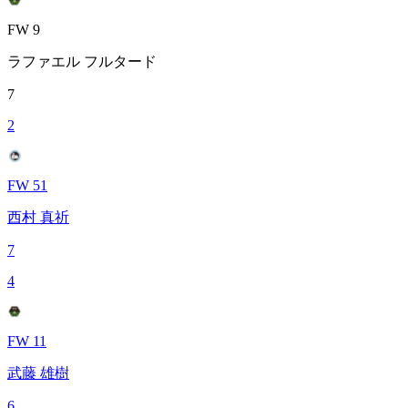
FW 9
ラファエル フルタード
7
2
FW 51
西村 真祈
7
4
FW 11
武藤 雄樹
6