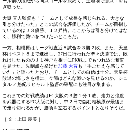
ール前の混戦から同点ゴールを決めて、土壇場で勝点１をも
ぎ取った。
大嶽 直人監督も「チームとして成長を感じられる、大きな
引き分けだった」とこの試合を評価したが、チームが目指し
ているのはＪ３優勝、Ｊ２昇格。ここからは引き分けではな
く、勝利で勢いをつけたいところだ。
一方、相模原はリーグ戦直近５試合を３勝２敗。また、天皇
杯はベスト８まで進出し、27日に行われた準々決勝では、敗
れはしたもののＪ１神戸を相手にPK戦までもつれ込む奮闘
を見せた。先制点を挙げた
加藤 大育
も「手ごたえを感じて
いた」と語ったとおり、チームとしての自信は十分。天皇杯
敗退の悔しさを糧に、今節はどんな戦いを見せるのか。シュ
タルフ 悠紀リヒャルト監督の采配にも注目が集まる。
これまでの対戦成績はFC大阪の３勝１分１敗。走力と強度
を武器にするFC大阪に対し、中２日で臨む相模原が最後ま
で走り切れるかが、勝負を左右するポイントとなりそうだ。
［ 文：上田 朋美 ］