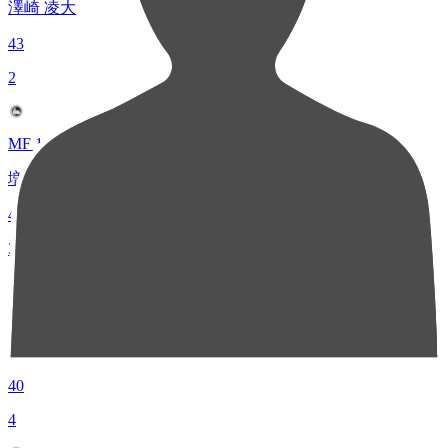
澤崎 凌大
43
2
MF 19
増田 隼司
42
3
DF 6
舘野 俊祐
40
4