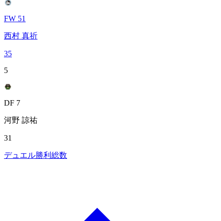
FW 51
西村 真祈
35
5
DF 7
河野 諒祐
31
デュエル勝利総数