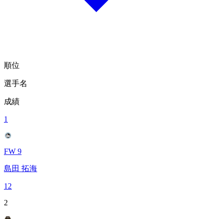
順位
選手名
成績
1
FW 9
島田 拓海
12
2