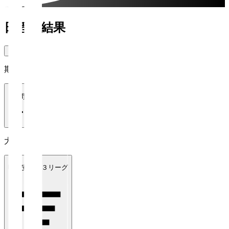
日程・結果
期間
1週間
大会
明治安田Ｊ３リーグ