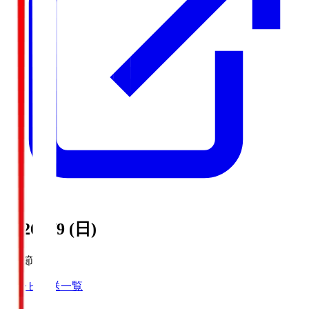
2026/8/9 (日)
第1節
テレビ放送一覧