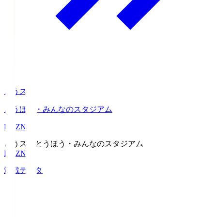
とうスタ
とうほう・みんなのスタジアム
DAZN
とうスタ
とうほう・みんなのスタジアム
DAZN
対戦データ