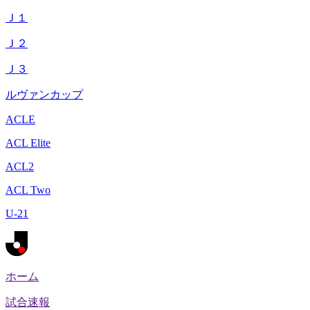
Ｊ１
Ｊ２
Ｊ３
ルヴァンカップ
ACLE
ACL Elite
ACL2
ACL Two
U-21
ホーム
試合速報