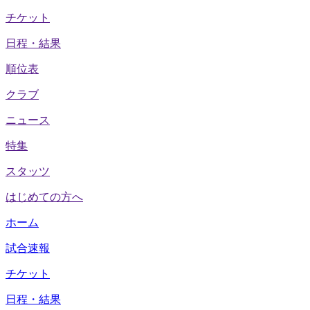
チケット
日程・結果
順位表
クラブ
ニュース
特集
スタッツ
はじめての方へ
ホーム
試合速報
チケット
日程・結果