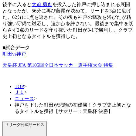
後半に入ると
大迫 勇也
を投入した神戸に押し込まれる展開
となったが、56分に再び藤尾が決めて、リードを3点に広げ
た。62分に1点を返され、その後も神戸の猛攻を浴びたが粘
り強い守備で対応し、追加点を許さない。最後まで集中を切
らさず2点のリードを守り抜いた町田が3-1で勝利し、クラブ
史上初となるタイトルを獲得した。
■試合データ
町田vs神戸
天皇杯 JFA 第105回全日本サッカー選手権大会 特集
TOP
>
Ｊ１
>
ニュース
>
神戸を下した町田が悲願の初優勝！クラブ史上初とな
るタイトルを獲得【サマリー：天皇杯 決勝】
Ｊリーグ公式サービス