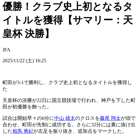
優勝！クラブ史上初となるタ
イトルを獲得【サマリー：天
皇杯 決勝】
JFA
2025/11/22 (土) 16:25
町田が3-1で勝利し、クラブ史上初となるタイトルを獲得し
た
天皇杯の決勝が22日に国立競技場で行われ、神戸を下した町
田が初優勝を飾った。
試合は開始早々の6分に
中山 雄太
のクロスを
藤尾 翔太
が頭で
合わせ、町田が先制に成功する。さらに32分には裏に抜け出
した
相馬 勇紀
が左足を振り抜き、追加点をマークした。