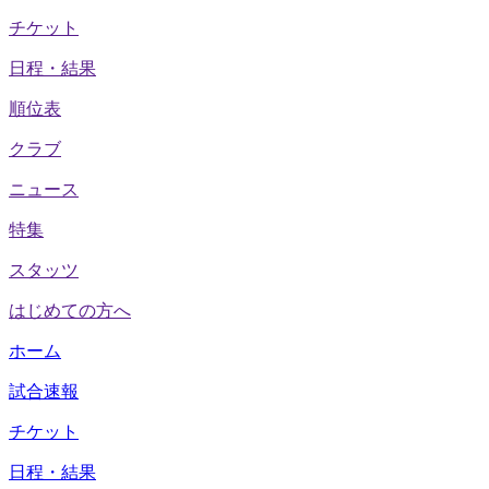
チケット
日程・結果
順位表
クラブ
ニュース
特集
スタッツ
はじめての方へ
ホーム
試合速報
チケット
日程・結果