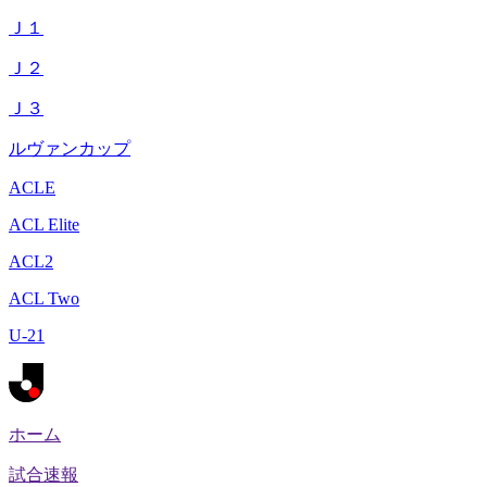
Ｊ１
Ｊ２
Ｊ３
ルヴァンカップ
ACLE
ACL Elite
ACL2
ACL Two
U-21
ホーム
試合速報