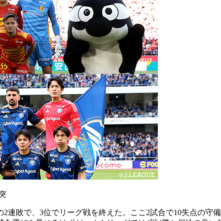
突
2連敗で、3位でリーグ戦を終えた。ここ2試合で10失点の守備