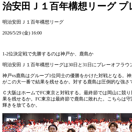
治安田Ｊ１百年構想リーグ プ
明治安田Ｊ１百年構想リーグ
2026/5/29 (金) 16:00
1-2位決定戦で先勝するのは神戸か、鹿島か
明治安田Ｊ１百年構想リーグは30日と31日にプレーオフラウ
神戸vs鹿島はグループ1位同士の優勝をかけた対戦となる。
がこの大一番で結果を残せるか。対する鹿島は圧倒的な強さで
Ｃ大阪はホームでFC東京と対戦する。最終節では岡山に競り勝
果を残せるか。FC東京は最終節で鹿島に敗れた。こちらは守
輝きを放てるか。