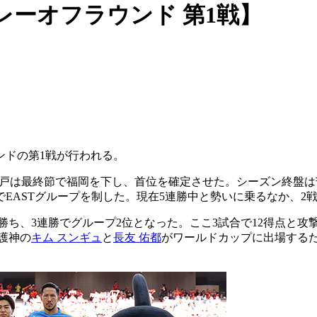
レーオフラウンド 第1戦】
ンドの第1戦が行われる。
神戸は最終節で福岡を下し、首位を確定させた。シーズン終盤は
EASTグループを制した。現在5連勝中と勢いに乗るなか、2
ち、3連勝でグループ2位となった。ここ3試合で12得点と攻
護神の
キム スンギュ
と
長友 佑都
がワールドカップに出場する