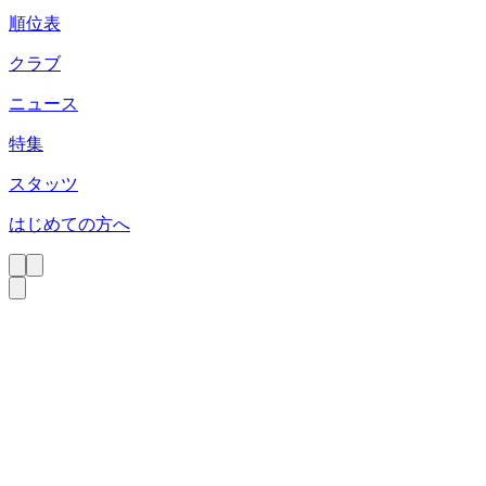
順位表
クラブ
ニュース
特集
スタッツ
はじめての方へ