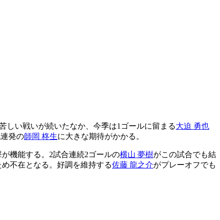
苦しい戦いが続いたなか、今季は1ゴールに留まる
大迫 勇也
戦連発の
師岡 柊生
に大きな期待がかかる。
撃が機能する。2試合連続2ゴールの
横山 夢樹
がこの試合でも結
ため不在となる。好調を維持する
佐藤 龍之介
がプレーオフでも