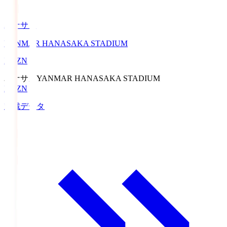
ハナサカ
YANMAR HANASAKA STADIUM
DAZN
ハナサカ
YANMAR HANASAKA STADIUM
DAZN
対戦データ