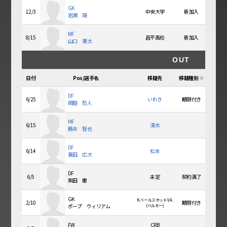
GK
12/3
中央大学
新加入
岩瀬 陽
MF
8/15
昌平高校
新加入
山口 豪太
OUT
日付
Pos/選手名
移籍先
移籍種別
※
DF
6/25
いわき
期限付き
岡庭 愁人
MF
6/15
清水
藤井 智也
DF
6/14
松本
蓑田 広大
DF
6/5
未定
契約満了
柴田 徹
GK
K.ベールスホットV.A.
2/10
期限付き
ポープ ウィリアム
(ベルギー)
FW
CRB