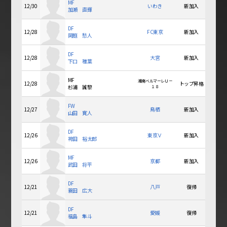
MF
12/30
いわき
新加入
加瀬 直輝
DF
12/28
FC東京
新加入
岡庭 愁人
DF
12/28
大宮
新加入
下口 稚葉
MF
湘南ベルマーレＵ－
12/28
トップ昇格
杉浦 誠黎
１８
FW
12/27
鳥栖
新加入
山田 寛人
DF
12/26
東京Ｖ
新加入
袴田 裕太郎
MF
12/26
京都
新加入
武田 将平
DF
12/21
八戸
復帰
蓑田 広大
DF
12/21
愛媛
復帰
福島 隼斗