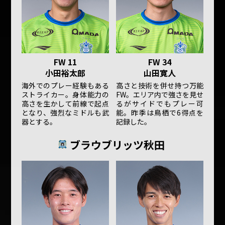
FW 11
FW 34
小田裕太郎
山田寛人
海外でのプレー経験もある
高さと技術を併せ持つ万能
ストライカー。身体能力の
FW。エリア内で強さを見せ
高さを生かして前線で起点
るがサイドでもプレー可
となり、強烈なミドルも武
能。昨季は鳥栖で6得点を
器とする。
記録した。
ブラウブリッツ秋田