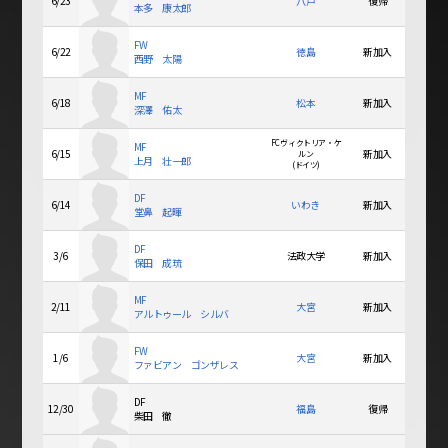
6/23
八戸
復帰
本多 康太郎
FW
6/22
徳島
新加入
西野 太陽
MF
6/18
松本
新加入
深澤 佑太
FCヴィクトリア・ケ
MF
6/15
新加入
ルン
上月 壮一郎
(ドイツ)
DF
6/14
いわき
新加入
堂鼻 起暉
DF
3/6
法政大学
新加入
保田 成琉
MF
2/11
大宮
新加入
アルトゥール シルバ
FW
1/6
大宮
新加入
ファビアン ゴンザレス
DF
12/30
福島
復帰
柴田 徹