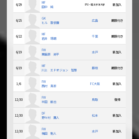
MF
6/29
新加入
IPU・環太平洋大学
田中 純
GK
6/25
広島
期限付き
ヒル 袈依廉
MF
6/22
千葉
期限付き
岩井 琢朗
FW
6/19
水戸
新加入
粟飯原 尚平
MF
6/19
藤枝
期限付き
川上 エドオジョン 智慧
FW
1/6
FC大阪
新加入
西村 真祈
FW
12/30
鳥取
復帰
半田 航也
DF
12/30
松本
新加入
野々村 鷹人
FW
12/30
水戸
新加入
梅田 魁人