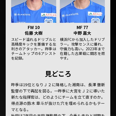
FW 10
MF 77
佐藤 大樹
中野 嘉大
スピード溢れるドリブルと
横浜FCから加入したドリブ
高精度キックを兼備する左
ラー。攻撃センスに優れ、
利きのアタッカー。昨季は
守備力も高い。2023年まで
チームトップの6アシスト
在籍した古巣戦に闘志を燃
を記録。
やす。
見どころ
昨季は19位となりＪ２に降格した湘南は、長澤 徹新
監督の下で再起を図る。一昨季に大宮をＪ２に導いた
新たな指揮官は、どのようにチームを立て直すのか。
得点源の鈴木 章斗が抜けた穴を埋められるかもテー
マとなる。
秋田は7年目の吉田 謙監督の下、今季も走力と球際を