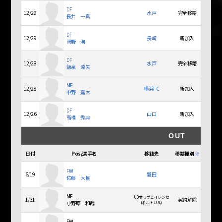
DF
12/29
水戸
完全移籍
長井 一真
DF
12/29
長崎
新加入
岡野 洵
DF
12/28
水戸
完全移籍
飯泉 涼矢
MF
12/28
横浜FC
新加入
中野 嘉大
DF
12/26
山口
新加入
高橋 秀典
OUT
日付
Pos/選手名
移籍先
移籍種別
※
FW
6/19
磐田
佐藤 大樹
MF
UDオリヴェイレンセ
1/31
契約解除
小野原 和哉
(ポルトガル)
FW