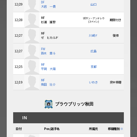
DF
12/29
山口
大岩 一貴
MF
UEサン・アンドレウ
12/28
期限付き
杉浦 誠黎
(スペイン)
MF
12/27
川崎Ｆ
復帰
ゼ ヒカルド
FW
12/27
広島
鈴木 章斗
MF
12/25
京都
平岡 大陽
MF
12/19
いわき
完全移籍
柴田 壮介
ブラウブリッツ秋田
IN
日付
Pos/選手名
所属元
移籍種別
※