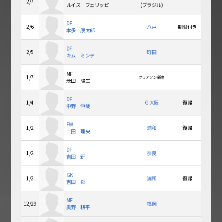
2/7
ルイス フェリッピ
(ブラジル)
DF
2/6
八戸
期限付き
本多 康太郎
DF
2/5
町田
キム ミンテ
MF
1/7
クリアソン新宿
茨田 陽生
DF
1/4
Ｇ大阪
復帰
中野 伸哉
FW
1/2
浦和
復帰
二田 理央
DF
1/2
奈良
吉田 新
GK
1/2
浦和
復帰
吉田 舜
MF
12/29
福岡
奥野 耕平