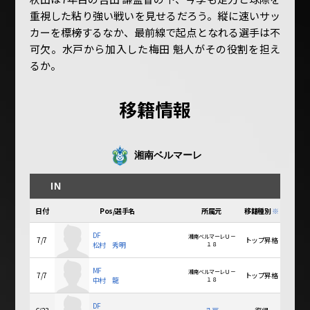
重視した粘り強い戦いを見せるだろう。縦に速いサッ
カーを標榜するなか、最前線で起点となれる選手は不
可欠。水戸から加入した梅田 魁人がその役割を担え
るか。
移籍情報
湘南ベルマーレ
IN
日付
Pos/選手名
所属元
移籍種別
※
DF
湘南ベルマーレＵ－
7/7
トップ昇格
松村 秀明
１８
MF
湘南ベルマーレＵ－
7/7
トップ昇格
中村 龍
１８
DF