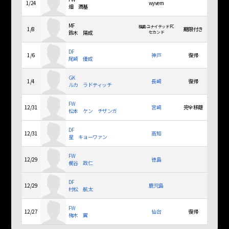
1/24
wyvern
畑 潤基
MF
福島ユナイテッドFC
1/8
期限付き
鈴木 陽成
セカンド
DF
1/6
神戸
復帰
尾崎 優成
GK
1/4
長崎
復帰
ルカ ラドティッチ
FW
12/31
宮崎
完全移籍
松本 ケン チザンガ
DF
12/31
高知
星 キョーワァン
FW
12/29
徳島
梶谷 政仁
DF
12/29
鹿児島
村松 航太
FW
12/27
仙台
復帰
梅木 翼