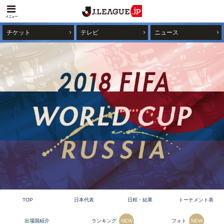
メニュー
チケット
テレビ
ニュース
TOP
日本代表
日程・結果
トーナメント表
ランキング
フォト
出場国紹介
NEW
NEW