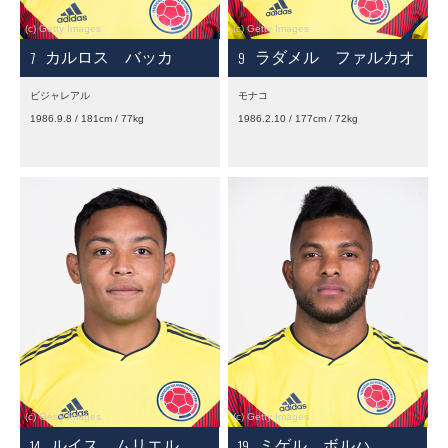
7
9
カルロス バッカ
ラダメル ファルカオ
ビジャレアル
モナコ
1986.9.8 / 181cm / 77kg
1986.2.10 / 177cm / 72kg
14
19
ルイス ムリエル
ミゲル ボルハ