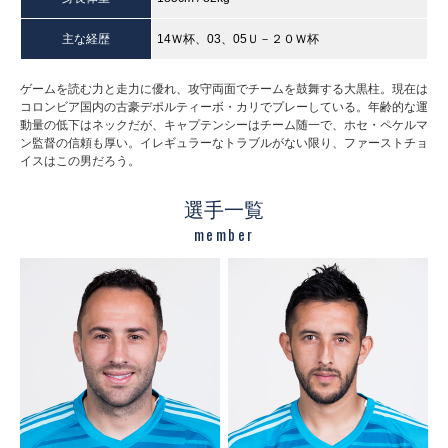
主な経歴
14Ｗ杯、03、05Ｕ－２０Ｗ杯
ゲームを読む力と走力に優れ、攻守両面でチームを鼓舞する大黒柱。現在は
コロンビア国内の古豪デポルティーボ・カリでプレーしている。年齢的な運
動量の低下はネックだが、キャプテンシーはチーム随一で、ホセ・ペケルマ
ン監督の信頼も厚い。イレギュラーなトラブルがない限り、ファーストチョ
イスはこの男だろう。
選手一覧
member