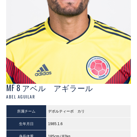
MF 8 アベル アギラール
ABEL AGUILAR
所属チーム
デポルティーボ カリ
生年月日
1985.1.6
身長体重
185cm / 82kg