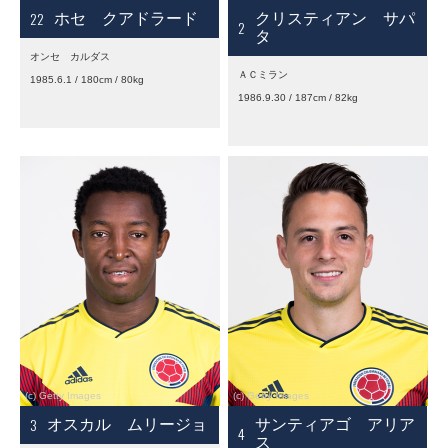
22
ホセ クアドラード
クリスティアン サパ
2
タ
オンセ カルダス
ＡＣミラン
1985.6.1 / 180cm / 80kg
1986.9.30 / 187cm / 82kg
3
オスカル ムリージョ
サンティアゴ アリア
4
ス