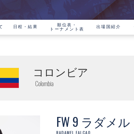
順位表・
て
日程・結果
出場国紹介
トーナメント表
コロンビア
Colombia
FW 9 ラダ
RADAMEL FALCAO