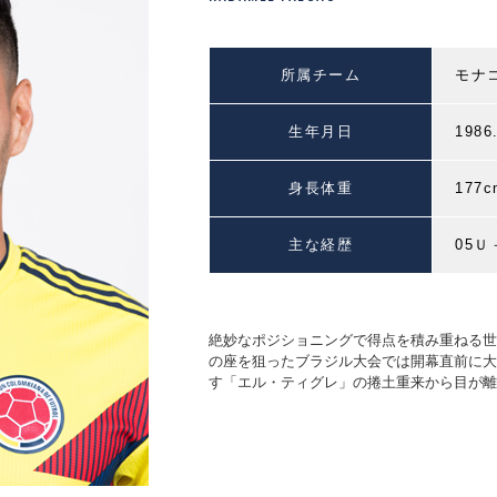
所属チーム
モナ
生年月日
1986
身長体重
177c
主な経歴
05
絶妙なポジショニングで得点を積み重ねる世
の座を狙ったブラジル大会では開幕直前に大
す「エル・ティグレ」の捲土重来から目が離