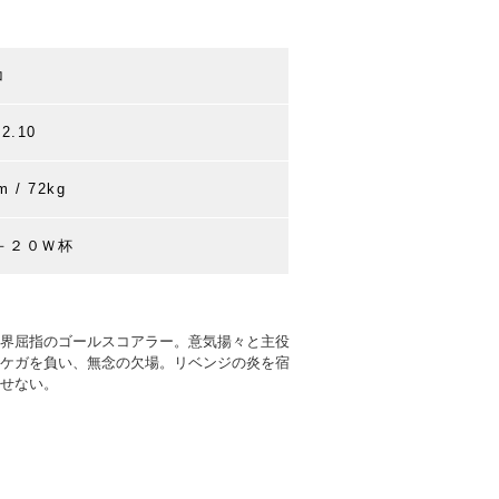
コ
.2.10
m / 72kg
Ｕ－２０Ｗ杯
界屈指のゴールスコアラー。意気揚々と主役
ケガを負い、無念の欠場。リベンジの炎を宿
せない。