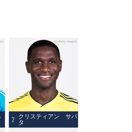
クリスティアン サパ
2
ド
タ