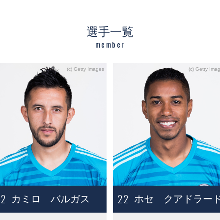
選手一覧
member
12
22
カミロ バルガス
ホセ クアドラー