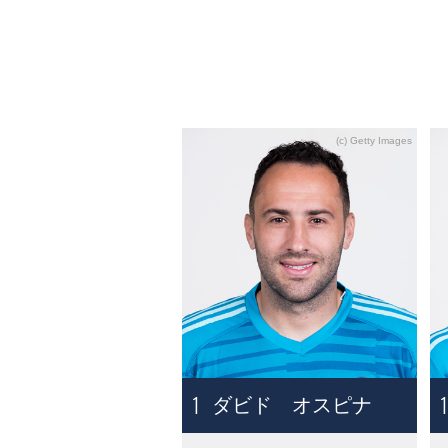
1
ダビド オスピナ