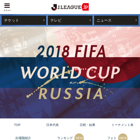
メニュー
チケット
テレビ
ニュース
TOP
日本代表
日程・結果
トーナメント表
ランキング
フォト
出場国紹介
NEW
NEW