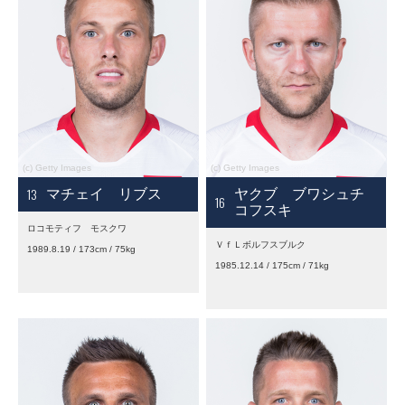
13
マチェイ リブス
ヤクブ ブワシュチ
16
コフスキ
ロコモティフ モスクワ
ＶｆＬボルフスブルク
1989.8.19 / 173cm / 75kg
1985.12.14 / 175cm / 71kg