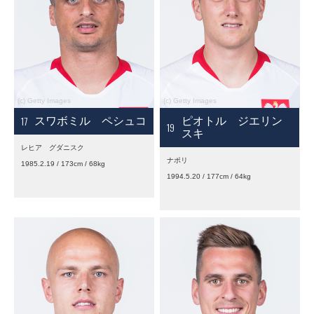
17
スワボミル ペシュコ
ピオトル ジエリン
19
スキ
レヒア グダニスク
ナポリ
1985.2.19 / 173cm / 68kg
1994.5.20 / 177cm / 64kg