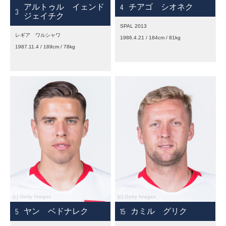
4
アルトゥル イェンド
チアゴ シオネク
3
ジェイチク
SPAL 2013
レギア ワルシャワ
1986.4.21 / 184cm / 81kg
1987.11.4 / 189cm / 78kg
5
15
ヤン ベドナレク
カミル グリク