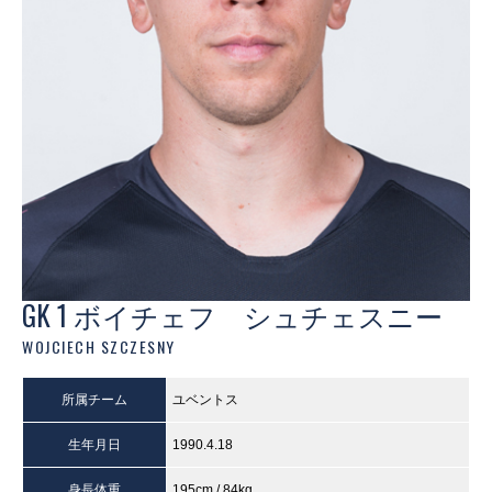
GK 1 ボイチェフ シュチェスニー
WOJCIECH SZCZESNY
所属チーム
ユベントス
生年月日
1990.4.18
身長体重
195cm / 84kg