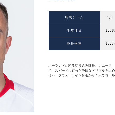
所属チーム
ハル
生年月日
1988
身長体重
180c
ポーランドが誇る切り込み隊長。大エース、
で、スピードに乗った軽快なドリブルを止め
はハーフウェーライン付近から１人でゴール