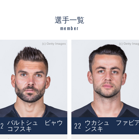
選手一覧
member
バルトシュ ビャウ
ウカシュ ファビ
12
22
コフスキ
ンスキ