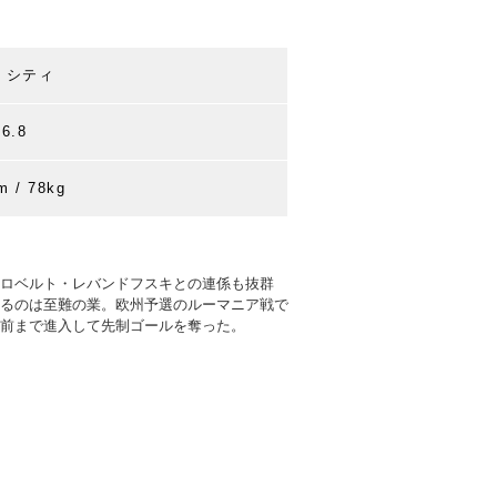
 シティ
.6.8
m / 78kg
ロベルト・レバンドフスキとの連係も抜群
るのは至難の業。欧州予選のルーマニア戦で
前まで進入して先制ゴールを奪った。