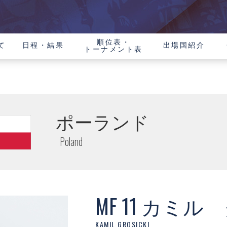
順位表・
て
日程・結果
出場国紹介
トーナメント表
ポーランド
Poland
MF 11 カミ
KAMIL GROSICKI