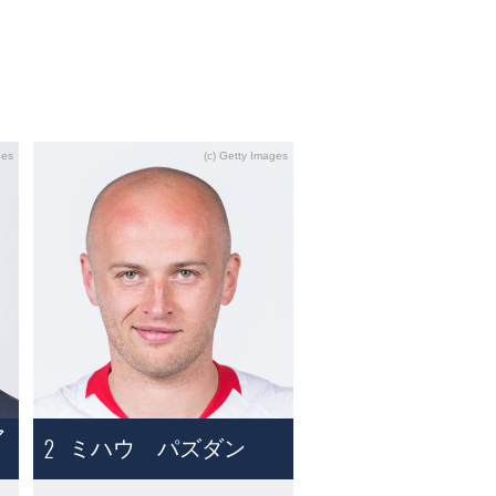
ア
2
ミハウ パズダン