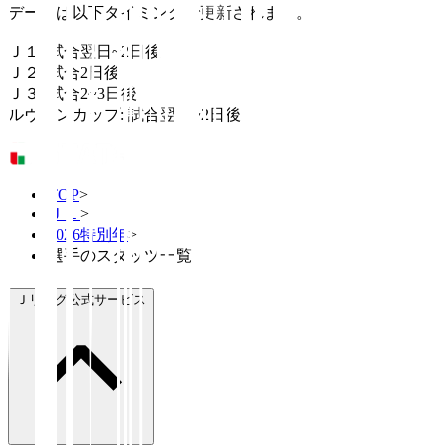
データは以下タイミングで更新されます。
Ｊ１: 試合翌日~2日後
Ｊ２: 試合2日後
Ｊ３: 試合2~3日後
ルヴァンカップ: 試合翌日~2日後
TOP
>
Ｊ１
>
2026特別年
>
選手のスタッツ一覧
Ｊリーグ公式サービス