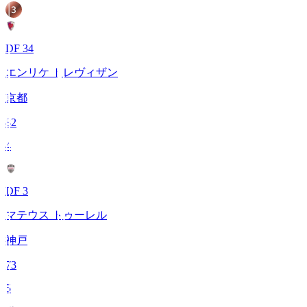
DF 34
エンリケ トレヴィザン
京都
82
4
DF 3
マテウス トゥーレル
神戸
73
5