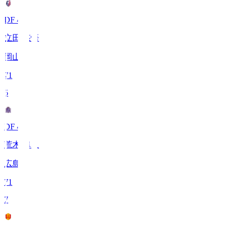
DF 48
立田 悠悟
岡山
71
5
DF 4
荒木 隼人
広島
71
7