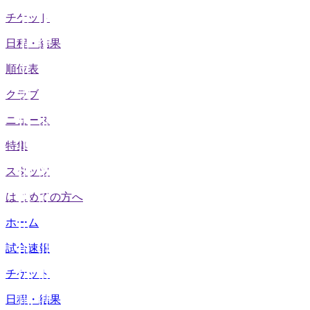
チケット
日程・結果
順位表
クラブ
ニュース
特集
スタッツ
はじめての方へ
ホーム
試合速報
チケット
日程・結果