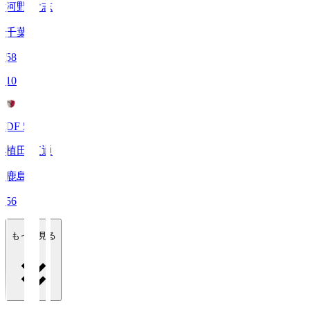
河野 貴志
千葉
58
10
DF 55
植田 直通
鹿島
56
もっと見る