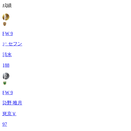
成績
FW 9
オ セフン
清水
188
FW 9
染野 唯月
東京Ｖ
97