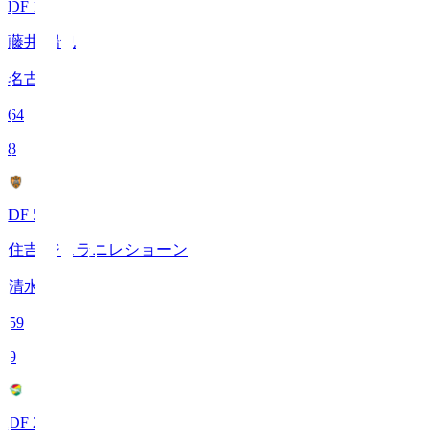
DF 13
藤井 陽也
名古屋
64
8
DF 51
住吉 ジェラニレショーン
清水
59
9
DF 28