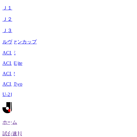
Ｊ１
Ｊ２
Ｊ３
ルヴァンカップ
ACLE
ACL Elite
ACL2
ACL Two
U-21
ホーム
試合速報