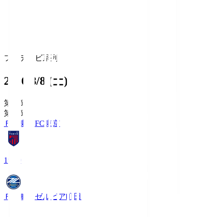
フジテレビ系列
2026/8/8 (土)
第1節
第1節
ＦＣ東京
FC東京
19:00
ＦＣ町田ゼルビア
町田