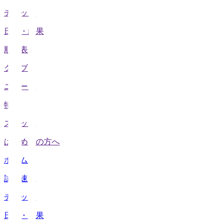
チケット
日程・結果
順位表
クラブ
ニュース
特集
スタッツ
はじめての方へ
ホーム
試合速報
チケット
日程・結果