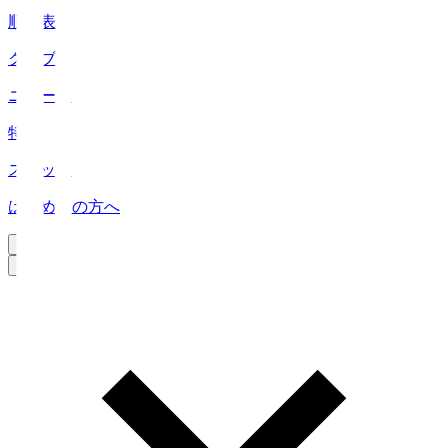
順位表
クラブ
ニュース
特集
スタッツ
はじめての方へ