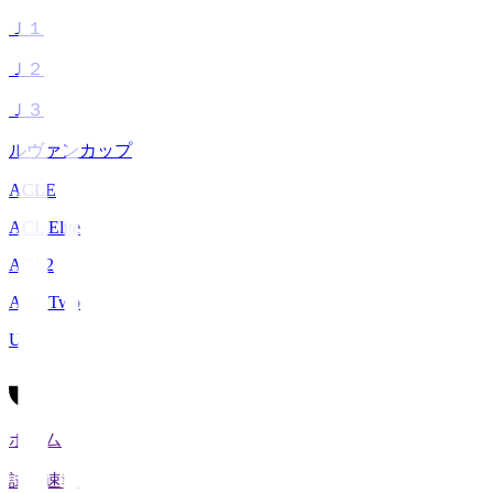
Ｊ１
Ｊ２
Ｊ３
ルヴァンカップ
ACLE
ACL Elite
ACL2
ACL Two
U-21
ホーム
試合速報