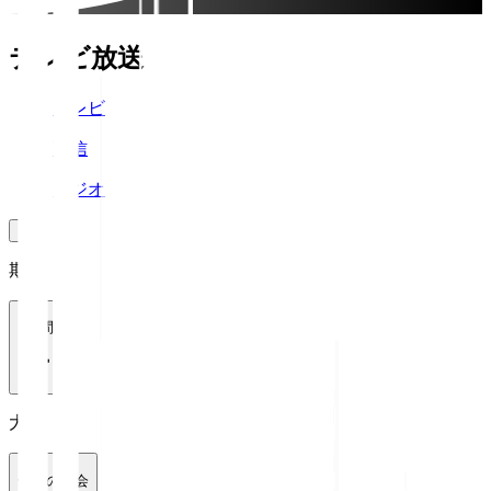
テレビ放送
テレビ
配信
ラジオ
期間
1週間
大会
全ての大会